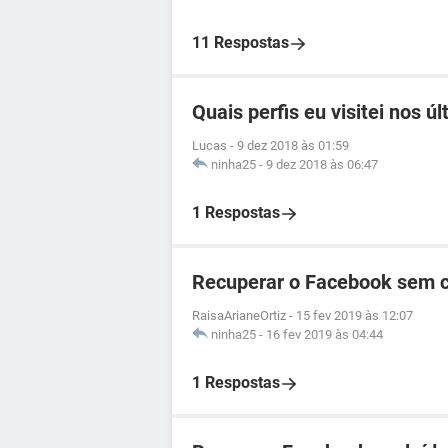
11 Respostas
Quais perfis eu visitei nos ú
Lucas
-
9 dez 2018 às 01:59
ninha25
-
9 dez 2018 às 06:47
1 Respostas
Recuperar o Facebook sem 
RaisaArianeOrtiz
-
15 fev 2019 às 12:07
ninha25
-
16 fev 2019 às 04:44
1 Respostas