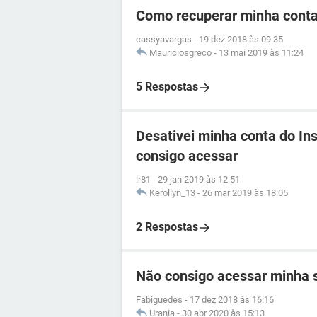
Como recuperar minha conta
cassyavargas
-
19 dez 2018 às 09:35
Mauriciosgreco
-
13 mai 2019 às 11:24
5 Respostas
Desativei minha conta do I
consigo acessar
lr81
-
29 jan 2019 às 12:51
Kerollyn_13
-
26 mar 2019 às 18:05
2 Respostas
Não consigo acessar minha 
Fabiguedes
-
17 dez 2018 às 16:16
Urania
-
30 abr 2020 às 15:13