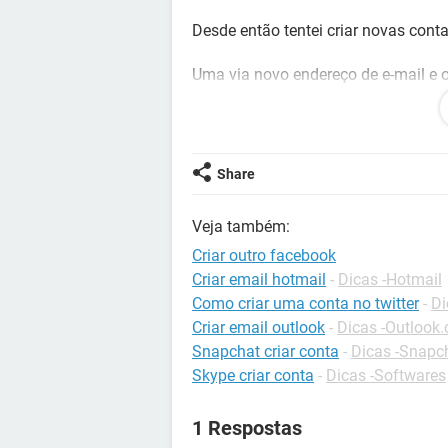
Desde então tentei criar novas con
Uma via novo endereço de e-mail e o
Consigo ajustar informações, fotos 
em menos de 24 horas eles desabil
Share
Preciso da rede para anunciar meu t
Veja também:
Já pensei na possibilidade do IP da 
Criar outro facebook
Conto com.a ajuda de amigos exper
Criar email hotmail
-
Dicas -Hotmail
Como criar uma conta no twitter
-
Di
Grata
Criar email outlook
-
Dicas -Outlook
Snapchat criar conta
-
Dicas -Snapc
Skype criar conta
-
Dicas -Softwares
1 Respostas