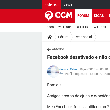
High-Tech
Saúde
FÓRUM
DICAS
JOGOS
WHATSAPP
CELULAR
FACEBOOK
Fórum
Rede social
Anterior
Facebook desativado e não c
Janice_Silva
- 13 jan 2019 às 09:18
Perfil bloqueado -
13 jan 2019 às
Bom dia
Amigos preciso de ajuda e experiênc
Meu Facebook foi desabilitado há 