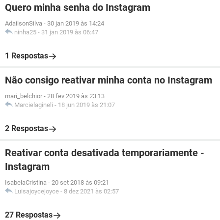
Quero minha senha do Instagram
AdailsonSilva
-
30 jan 2019 às 14:24
ninha25
-
31 jan 2019 às 06:47
1 Respostas
Não consigo reativar minha conta no Instagram
mari_belchior
-
28 fev 2019 às 23:13
Marcielagineli
-
18 jun 2019 às 21:07
2 Respostas
Reativar conta desativada temporariamente -
Instagram
IsabelaCristina
-
20 set 2018 às 09:21
Luisajoycejoyce
-
8 dez 2021 às 02:57
27 Respostas