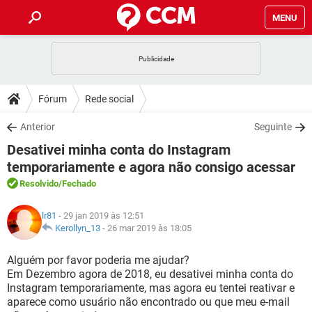
MENU
INÍCIO
JOGOS
WHATSAPP
DICAS
Fórum
Rede social
CELULAR
FACEBOOK
JOGOS
WHATSAPP
DOWNLOADS
Anterior
Seguinte
OUTLOOK
EXCEL
CELULAR
FACEBOOK
Desativei minha conta do Instagram
INSTAGRAM
JOGOS
GMAIL
WHATSAPP
FÓRUM
OUTLOOK
EXCEL
temporariamente e agora não consigo acessar
GUIA DE COMPRAS
CELULAR
FACEBOOK
Resolvido
/Fechado
INSTAGRAM
JOGOS
GMAIL
WHATSAPP
GLOSSÁRIO
OUTLOOK
EXCEL
GUIA DE COMPRAS
CELULAR
FACEBOOK
lr81
- 29 jan 2019 às 12:51
INSTAGRAM
JOGOS
GMAIL
WHATSAPP
Kerollyn_13
-
26 mar 2019 às 18:05
OUTLOOK
EXCEL
GUIA DE COMPRAS
CELULAR
FACEBOOK
INSTAGRAM
GMAIL
Alguém por favor poderia me ajudar?
OUTLOOK
EXCEL
Em Dezembro agora de 2018, eu desativei minha conta do
GUIA DE COMPRAS
Instagram temporariamente, mas agora eu tentei reativar e
INSTAGRAM
GMAIL
aparece como usuário não encontrado ou que meu e-mail