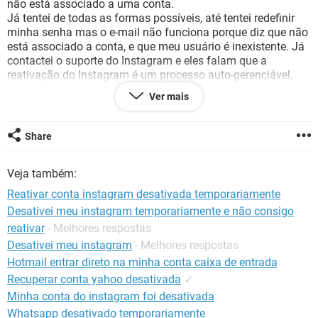
não está associado a uma conta.
GUIA DE COMPRAS
Já tentei de todas as formas possíveis, até tentei redefinir
minha senha mas o e-mail não funciona porque diz que não
está associado a conta, e que meu usuário é inexistente. Já
contactei o suporte do Instagram e eles falam que a
reativação do Instagram é um processo auto-gerenciável,
que deve partir do usuário, mas como posso fazer-lo se nem
Ver mais
ao menos consigo encontar minha conta pelo usuário ou e-
mail?
Por favor, já estou tentando arrumar isso a mais de duas
Share
semanas, alguém por favor me ajuda!
Veja também:
Reativar conta instagram desativada temporariamente
Desativei meu instagram temporariamente e não consigo
reativar
- Melhores respostas
Desativei meu instagram
- Melhores respostas
Hotmail entrar direto na minha conta caixa de entrada
Recuperar conta yahoo desativada
✓
Minha conta do instagram foi desativada
Whatsapp desativado temporariamente