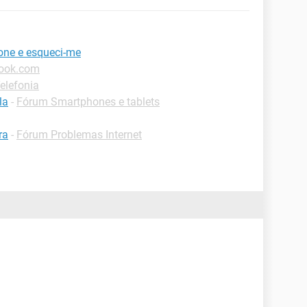
fone e esqueci-me
look.com
elefonia
la
-
Fórum Smartphones e tablets
ra
-
Fórum Problemas Internet