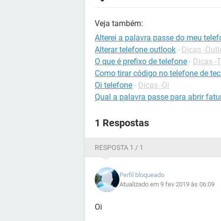
Veja também:
Alterei a palavra passe do meu tele
Alterar telefone outlook
-
Dicas -Out
O que é prefixo de telefone
-
Dicas -T
Como tirar código no telefone de tec
Oi telefone
-
Dicas -Oi
Qual a palavra passe para abrir fatu
1 Respostas
RESPOSTA 1 / 1
Perfil bloqueado
Atualizado em 9 fev 2019 às 06:09
Oi