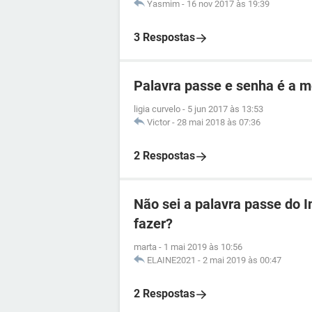
Yasmim
-
16 nov 2017 às 19:39
3 Respostas
Palavra passe e senha é a 
ligia curvelo
-
5 jun 2017 às 13:53
Victor
-
28 mai 2018 às 07:36
2 Respostas
Não sei a palavra passe do I
fazer?
marta
-
1 mai 2019 às 10:56
ELAINE2021
-
2 mai 2019 às 00:47
2 Respostas