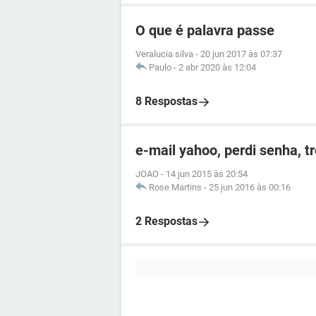
O que é palavra passe
Veralucia silva
-
20 jun 2017 às 07:37
Paulo
-
2 abr 2020 às 12:04
8 Respostas
e-mail yahoo, perdi senha, t
JOAO
-
14 jun 2015 às 20:54
Rose Martins
-
25 jun 2016 às 00:16
2 Respostas