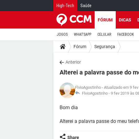
High-Tech
Saúde
FÓRUM
DICAS
JOGOS
WHATSAPP
CELULAR
FACEBOOK
Fórum
Segurança
Anterior
Alterei a palavra passe do 
FlvioAgostinho
- Atualizado em 9 fev
FlvioAgostinho -
9 fev 2019 às 0
Bom dia
Alterei a palavra passe do meu tele
Share