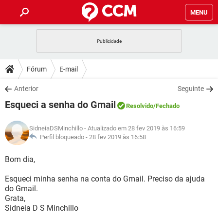
MENU
INÍCIO
JOGOS
WHATSAPP
DICAS
Fórum
E-mail
CELULAR
FACEBOOK
JOGOS
WHATSAPP
DOWNLOADS
Anterior
Seguinte
OUTLOOK
EXCEL
CELULAR
FACEBOOK
Esqueci a senha do Gmail
INSTAGRAM
JOGOS
GMAIL
WHATSAPP
Resolvido
/Fechado
FÓRUM
OUTLOOK
EXCEL
GUIA DE COMPRAS
CELULAR
FACEBOOK
SidneiaDSMinchillo
- Atualizado em 28 fev 2019 às 16:59
INSTAGRAM
JOGOS
GMAIL
WHATSAPP
GLOSSÁRIO
Perfil bloqueado -
28 fev 2019 às 16:58
OUTLOOK
EXCEL
GUIA DE COMPRAS
CELULAR
FACEBOOK
INSTAGRAM
JOGOS
GMAIL
WHATSAPP
Bom dia,
OUTLOOK
EXCEL
GUIA DE COMPRAS
CELULAR
FACEBOOK
Esqueci minha senha na conta do Gmail. Preciso da ajuda
INSTAGRAM
GMAIL
do Gmail.
OUTLOOK
EXCEL
GUIA DE COMPRAS
Grata,
INSTAGRAM
GMAIL
Sidneia D S Minchillo