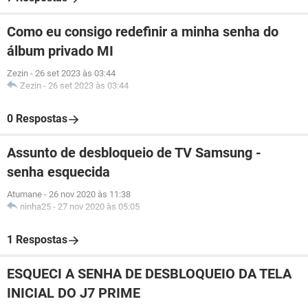
Como eu consigo redefinir a minha senha do
álbum privado MI
Zezin
-
26 set 2023 às 03:44
Zezin
-
26 set 2023 às 03:44
0 Respostas
Assunto de desbloqueio de TV Samsung -
senha esquecida
Atumane
-
26 nov 2020 às 11:38
ninha25
-
27 nov 2020 às 05:05
1 Respostas
ESQUECI A SENHA DE DESBLOQUEIO DA TELA
INICIAL DO J7 PRIME