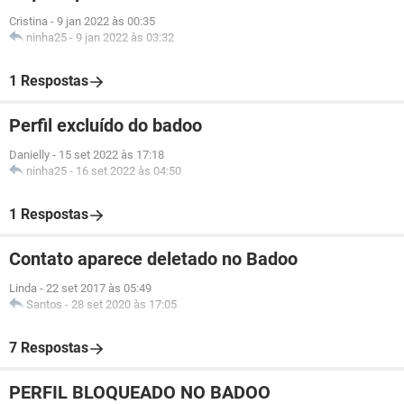
Cristina
-
9 jan 2022 às 00:35
ninha25
-
9 jan 2022 às 03:32
1 Respostas
Perfil excluído do badoo
Danielly
-
15 set 2022 às 17:18
ninha25
-
16 set 2022 às 04:50
1 Respostas
Contato aparece deletado no Badoo
Linda
-
22 set 2017 às 05:49
Santos
-
28 set 2020 às 17:05
7 Respostas
PERFIL BLOQUEADO NO BADOO