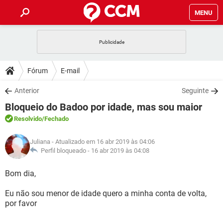
MENU
INÍCIO
JOGOS
WHATSAPP
DICAS
Fórum
E-mail
CELULAR
FACEBOOK
JOGOS
WHATSAPP
DOWNLOADS
Anterior
Seguinte
OUTLOOK
EXCEL
CELULAR
FACEBOOK
Bloqueio do Badoo por idade, mas sou maior
INSTAGRAM
JOGOS
GMAIL
WHATSAPP
FÓRUM
OUTLOOK
EXCEL
Resolvido
/Fechado
GUIA DE COMPRAS
CELULAR
FACEBOOK
INSTAGRAM
JOGOS
GMAIL
WHATSAPP
GLOSSÁRIO
OUTLOOK
Juliana
- Atualizado em 16 abr 2019 às 04:06
EXCEL
GUIA DE COMPRAS
CELULAR
FACEBOOK
Perfil bloqueado -
16 abr 2019 às 04:08
INSTAGRAM
JOGOS
GMAIL
WHATSAPP
OUTLOOK
EXCEL
Bom dia,
GUIA DE COMPRAS
CELULAR
FACEBOOK
INSTAGRAM
GMAIL
Eu não sou menor de idade quero a minha conta de volta,
OUTLOOK
EXCEL
GUIA DE COMPRAS
por favor
INSTAGRAM
GMAIL