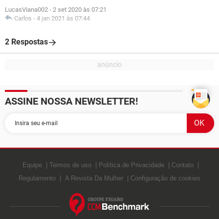
LucasViana002
-
2 set 2020 às 07:21
Carlos
-
4 jan 2021 às 07:44
2 Respostas
ASSINE NOSSA NEWSLETTER!
Equipe
Termos de uso
Política de Privacidade
Contato
Regulamento
A Revista Da Mulher
Configuração de cookies