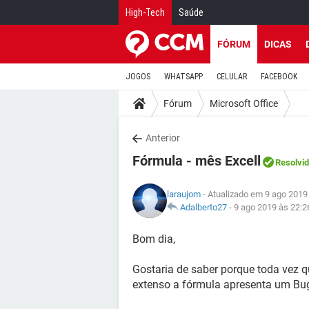
High-Tech
Saúde
FÓRUM
DICAS
JOGOS
WHATSAPP
CELULAR
FACEBOOK
Fórum
Microsoft Office
Anterior
Fórmula - mês Excell
Resolvi
laraujom
- Atualizado em 9 ago 2019
Adalberto27
-
9 ago 2019 às 22:2
Bom dia,
Gostaria de saber porque toda vez q
extenso a fórmula apresenta um Bug