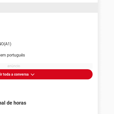
NO(A1)
á em português
ir toda a conversa
al de horas