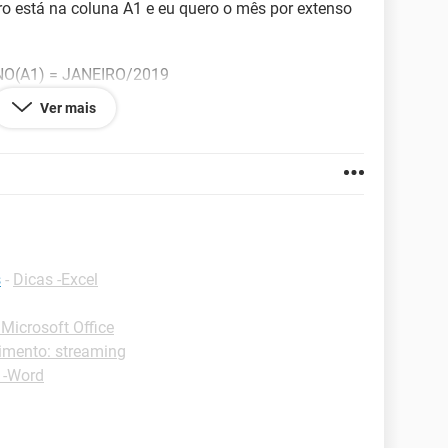
 está na coluna A1 e eu quero o mês por extenso
O(A1) = JANEIRO/2019
Ver mais
770.142
s
-
Dicas -Excel
Microsoft Office
nimento: streaming
 -Word