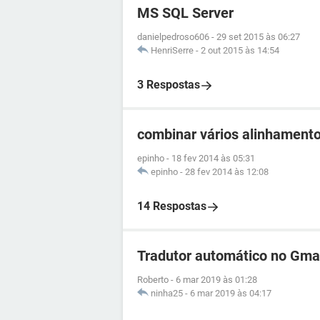
MS SQL Server
danielpedroso606
-
29 set 2015 às 06:27
HenriSerre
-
2 out 2015 às 14:54
3 Respostas
combinar vários alinhament
epinho
-
18 fev 2014 às 05:31
epinho
-
28 fev 2014 às 12:08
14 Respostas
Tradutor automático no Gma
Roberto
-
6 mar 2019 às 01:28
ninha25
-
6 mar 2019 às 04:17