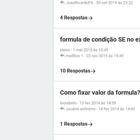
JoaoRicardoPS
-
30 set 2019 às 23:22
4 Respostas
formula de condição SE no e
pieiro
-
1 mai 2013 às 10:49
mellitus 1
-
22 nov 2015 às 15:49
10 Respostas
Como fixar valor da formula
leorabelo
-
13 fev 2014 às 14:59
usuário anônimo
-
14 fev 2014 às 14:45
1 Respostas