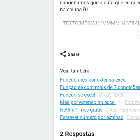
suponhamos que a data que eu quero
na coluna B1
=TEXTO(MÊS(A1);"MMMM")&"/"&AN
Configuração:
Windows / Chrome 75.0.3
Share
Veja também:
Função mês por extenso excel
Função se com mais de 7 condiçõe
Função se excel
-
Dicas -Excel
Mes por extenso no excel
✓
-
Fórum 
Netflix 1 mes gratis
-
Dicas -Entrete
Escrever número por extenso
-
Dicas
2 Respostas