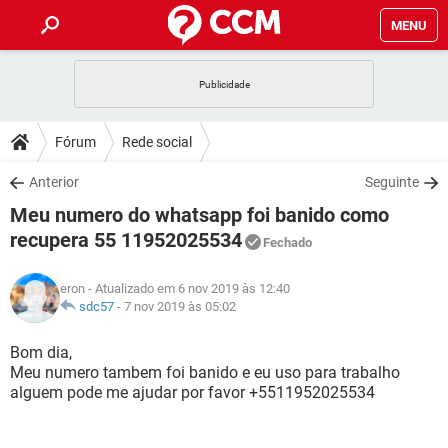
MENU
INÍCIO
JOGOS
WHATSAPP
DICAS
Fórum
Rede social
CELULAR
FACEBOOK
JOGOS
WHATSAPP
DOWNLOADS
Anterior
Seguinte
OUTLOOK
EXCEL
CELULAR
FACEBOOK
Meu numero do whatsapp foi banido como
INSTAGRAM
JOGOS
GMAIL
WHATSAPP
FÓRUM
OUTLOOK
EXCEL
recupera 55 11952025534
Fechado
GUIA DE COMPRAS
CELULAR
FACEBOOK
INSTAGRAM
JOGOS
GMAIL
WHATSAPP
GLOSSÁRIO
OUTLOOK
EXCEL
eron
- Atualizado em 6 nov 2019 às 12:40
GUIA DE COMPRAS
CELULAR
FACEBOOK
sdc57
-
7 nov 2019 às 05:02
INSTAGRAM
JOGOS
GMAIL
WHATSAPP
OUTLOOK
EXCEL
Bom dia,
GUIA DE COMPRAS
CELULAR
FACEBOOK
INSTAGRAM
GMAIL
Meu numero tambem foi banido e eu uso para trabalho
OUTLOOK
EXCEL
alguem pode me ajudar por favor +5511952025534
GUIA DE COMPRAS
INSTAGRAM
GMAIL