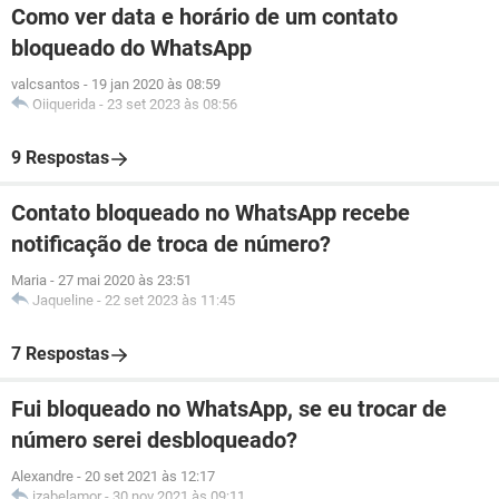
Como ver data e horário de um contato
bloqueado do WhatsApp
valcsantos
-
19 jan 2020 às 08:59
Oiiquerida
-
23 set 2023 às 08:56
9 Respostas
Contato bloqueado no WhatsApp recebe
notificação de troca de número?
Maria
-
27 mai 2020 às 23:51
Jaqueline
-
22 set 2023 às 11:45
7 Respostas
Fui bloqueado no WhatsApp, se eu trocar de
número serei desbloqueado?
Alexandre
-
20 set 2021 às 12:17
izabelamor
-
30 nov 2021 às 09:11