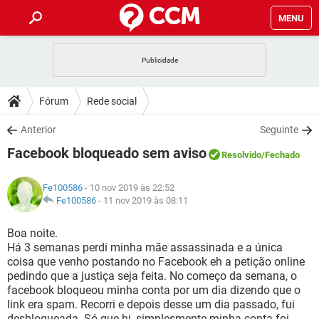
MENU
INÍCIO
JOGOS
WHATSAPP
DICAS
Fórum
Rede social
CELULAR
FACEBOOK
JOGOS
WHATSAPP
DOWNLOADS
Anterior
Seguinte
OUTLOOK
EXCEL
CELULAR
FACEBOOK
Facebook bloqueado sem aviso
INSTAGRAM
JOGOS
GMAIL
WHATSAPP
Resolvido
/Fechado
FÓRUM
OUTLOOK
EXCEL
GUIA DE COMPRAS
CELULAR
FACEBOOK
Fe100586
- 10 nov 2019 às 22:52
INSTAGRAM
JOGOS
GMAIL
WHATSAPP
GLOSSÁRIO
Fe100586
-
11 nov 2019 às 08:11
OUTLOOK
EXCEL
GUIA DE COMPRAS
CELULAR
FACEBOOK
INSTAGRAM
JOGOS
GMAIL
WHATSAPP
Boa noite.
OUTLOOK
EXCEL
Há 3 semanas perdi minha mãe assassinada e a única
GUIA DE COMPRAS
CELULAR
FACEBOOK
coisa que venho postando no Facebook eh a petição online
INSTAGRAM
GMAIL
pedindo que a justiça seja feita. No começo da semana, o
OUTLOOK
EXCEL
GUIA DE COMPRAS
facebook bloqueou minha conta por um dia dizendo que o
INSTAGRAM
GMAIL
link era spam. Recorri e depois desse um dia passado, fui
desbloqueada. Só que hj, simplesmente minha conta foi