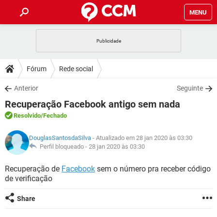
MENU
INÍCIO
JOGOS
WHATSAPP
DICAS
Fórum
Rede social
CELULAR
FACEBOOK
JOGOS
WHATSAPP
DOWNLOADS
Anterior
Seguinte
OUTLOOK
EXCEL
CELULAR
FACEBOOK
Recuperação Facebook antigo sem nada
INSTAGRAM
JOGOS
GMAIL
WHATSAPP
FÓRUM
OUTLOOK
EXCEL
Resolvido
/Fechado
GUIA DE COMPRAS
CELULAR
FACEBOOK
INSTAGRAM
JOGOS
GMAIL
WHATSAPP
GLOSSÁRIO
OUTLOOK
DouglasSantosdaSilva
- Atualizado em 28 jan 2020 às 03:30
EXCEL
GUIA DE COMPRAS
CELULAR
FACEBOOK
Perfil bloqueado -
28 jan 2020 às 03:30
INSTAGRAM
JOGOS
GMAIL
WHATSAPP
OUTLOOK
EXCEL
Recuperação de
Facebook
sem o número pra receber código
GUIA DE COMPRAS
CELULAR
FACEBOOK
de verificação
INSTAGRAM
GMAIL
OUTLOOK
EXCEL
GUIA DE COMPRAS
Share
INSTAGRAM
GMAIL