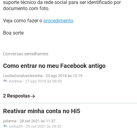
suporte técnico da rede social para ser identificado por
documento com foto.
Veja como fazer o
procedimento
.
Boa sorte
Conversas semelhantes
Como entrar no meu Facebook antigo
LenitaGonalvesleninha
-
23 ago 2018 às 12:19
Andreia
-
27 ago 2018 às 08:43
2 Respostas
Reativar minha conta no Hi5
julianne
-
28 set 2021 às 11:37
ninha25
-
29 set 2021 às 05:52