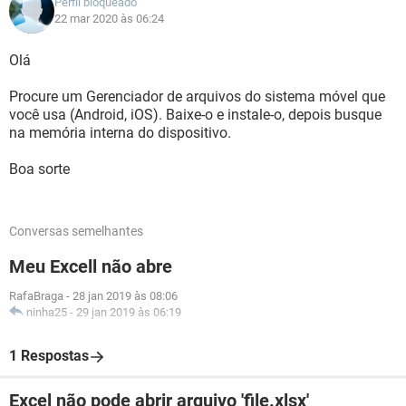
Perfil bloqueado
22 mar 2020 às 06:24
Olá
Procure um Gerenciador de arquivos do sistema móvel que
você usa (Android, iOS). Baixe-o e instale-o, depois busque
na memória interna do dispositivo.
Boa sorte
Conversas semelhantes
Meu Excell não abre
RafaBraga
-
28 jan 2019 às 08:06
ninha25
-
29 jan 2019 às 06:19
1 Respostas
Excel não pode abrir arquivo 'file.xlsx'