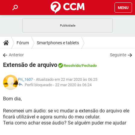
MENU
INÍCIO
JOGOS
WHATSAPP
DICAS
Fórum
Smartphones e tablets
CELULAR
FACEBOOK
JOGOS
WHATSAPP
DOWNLOADS
Anterior
Seguinte
OUTLOOK
EXCEL
CELULAR
FACEBOOK
Extensão de arquivo
INSTAGRAM
JOGOS
GMAIL
WHATSAPP
Resolvido
/Fechado
FÓRUM
OUTLOOK
EXCEL
GUIA DE COMPRAS
CELULAR
FACEBOOK
Pri_1607
- Atualizado em 22 mar 2020 às 06:25
INSTAGRAM
JOGOS
GMAIL
WHATSAPP
GLOSSÁRIO
Perfil bloqueado -
22 mar 2020 às 06:24
OUTLOOK
EXCEL
GUIA DE COMPRAS
CELULAR
FACEBOOK
INSTAGRAM
JOGOS
GMAIL
WHATSAPP
Bom dia,
OUTLOOK
EXCEL
GUIA DE COMPRAS
CELULAR
FACEBOOK
Renomeei um áudio: se vc mudar a extensão do arquivo ele
INSTAGRAM
GMAIL
ficará utilizável e agora sumiu do meu celular.
OUTLOOK
EXCEL
GUIA DE COMPRAS
Teria como achar esse áudio? Se alguém puder me ajudar
INSTAGRAM
GMAIL