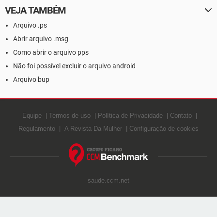
VEJA TAMBÉM
Arquivo .ps
Abrir arquivo .msg
Como abrir o arquivo pps
Não foi possível excluir o arquivo android
Arquivo bup
Equipe
Termos de uso
Política de Privacidade
Contato
Regulamento
A Revista Da Mulher
Configuração de cookies
saude.ccm.net