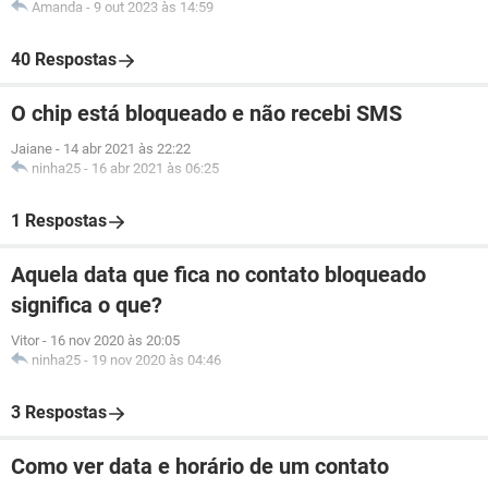
Amanda
-
9 out 2023 às 14:59
40 Respostas
O chip está bloqueado e não recebi SMS
Jaiane
-
14 abr 2021 às 22:22
ninha25
-
16 abr 2021 às 06:25
1 Respostas
Aquela data que fica no contato bloqueado
significa o que?
Vitor
-
16 nov 2020 às 20:05
ninha25
-
19 nov 2020 às 04:46
3 Respostas
Como ver data e horário de um contato