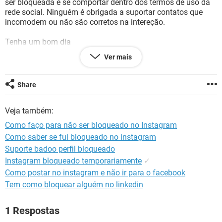
ser bloqueada é se comportar dentro dos termos de uso da
GUIA DE COMPRAS
rede social. Ninguém é obrigada a suportar contatos que
incomodem ou não são corretos na intereção.
Tenha um bom dia
Ver mais
Configuração:
Android / Chrome 81.0.4044.117
Share
Veja também:
Como faço para não ser bloqueado no Instagram
Como saber se fui bloqueado no instagram
Suporte badoo perfil bloqueado
Instagram bloqueado temporariamente
✓
Como postar no instagram e não ir para o facebook
Tem como bloquear alguém no linkedin
1 Respostas