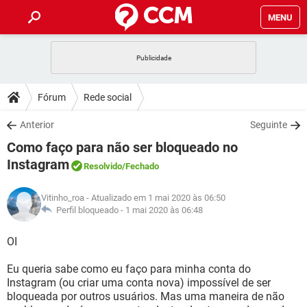
MENU
INÍCIO
JOGOS
WHATSAPP
DICAS
Fórum
Rede social
CELULAR
FACEBOOK
JOGOS
WHATSAPP
DOWNLOADS
Anterior
Seguinte
OUTLOOK
EXCEL
CELULAR
FACEBOOK
Como faço para não ser bloqueado no
INSTAGRAM
JOGOS
GMAIL
WHATSAPP
FÓRUM
OUTLOOK
EXCEL
Instagram
Resolvido
/Fechado
GUIA DE COMPRAS
CELULAR
FACEBOOK
INSTAGRAM
JOGOS
GMAIL
WHATSAPP
GLOSSÁRIO
OUTLOOK
EXCEL
Vitinho_roa
- Atualizado em 1 mai 2020 às 06:50
GUIA DE COMPRAS
CELULAR
FACEBOOK
Perfil bloqueado -
1 mai 2020 às 06:48
INSTAGRAM
JOGOS
GMAIL
WHATSAPP
OUTLOOK
EXCEL
OI
GUIA DE COMPRAS
CELULAR
FACEBOOK
INSTAGRAM
GMAIL
OUTLOOK
EXCEL
Eu queria sabe como eu faço para minha conta do
GUIA DE COMPRAS
Instagram (ou criar uma conta nova) impossível de ser
INSTAGRAM
GMAIL
bloqueada por outros usuários. Mas uma maneira de não