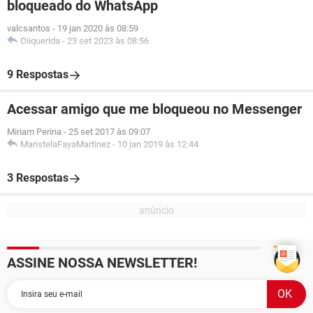
bloqueado do WhatsApp
valcsantos
-
19 jan 2020 às 08:59
Oiiquerida
-
23 set 2023 às 08:56
9 Respostas
Acessar amigo que me bloqueou no Messenger
Miriam Perina
-
25 set 2017 às 09:07
MaristelaFayaMartinez
-
10 jan 2019 às 12:44
3 Respostas
ASSINE NOSSA NEWSLETTER!