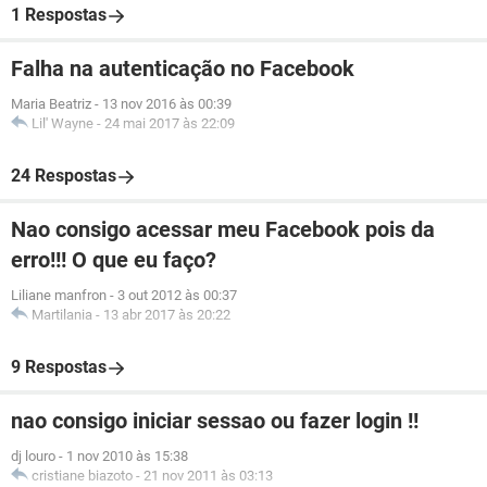
1 Respostas
Falha na autenticação no Facebook
Maria Beatriz
-
13 nov 2016 às 00:39
Lil' Wayne
-
24 mai 2017 às 22:09
24 Respostas
Nao consigo acessar meu Facebook pois da
erro!!! O que eu faço?
Liliane manfron
-
3 out 2012 às 00:37
Martilania
-
13 abr 2017 às 20:22
9 Respostas
nao consigo iniciar sessao ou fazer login !!
dj louro
-
1 nov 2010 às 15:38
cristiane biazoto
-
21 nov 2011 às 03:13