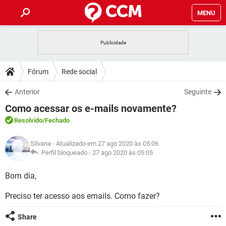
MENU
INÍCIO
JOGOS
WHATSAPP
DICAS
Fórum
Rede social
CELULAR
FACEBOOK
JOGOS
WHATSAPP
DOWNLOADS
Anterior
Seguinte
OUTLOOK
EXCEL
CELULAR
FACEBOOK
Como acessar os e-mails novamente?
INSTAGRAM
JOGOS
GMAIL
WHATSAPP
FÓRUM
OUTLOOK
EXCEL
Resolvido
/Fechado
GUIA DE COMPRAS
CELULAR
FACEBOOK
INSTAGRAM
JOGOS
GMAIL
WHATSAPP
GLOSSÁRIO
OUTLOOK
Silvana
- Atualizado em 27 ago 2020 às 05:06
EXCEL
GUIA DE COMPRAS
CELULAR
FACEBOOK
Perfil bloqueado -
27 ago 2020 às 05:05
INSTAGRAM
JOGOS
GMAIL
WHATSAPP
OUTLOOK
EXCEL
Bom dia,
GUIA DE COMPRAS
CELULAR
FACEBOOK
INSTAGRAM
GMAIL
Preciso ter acesso aos emails. Como fazer?
OUTLOOK
EXCEL
GUIA DE COMPRAS
INSTAGRAM
GMAIL
Share