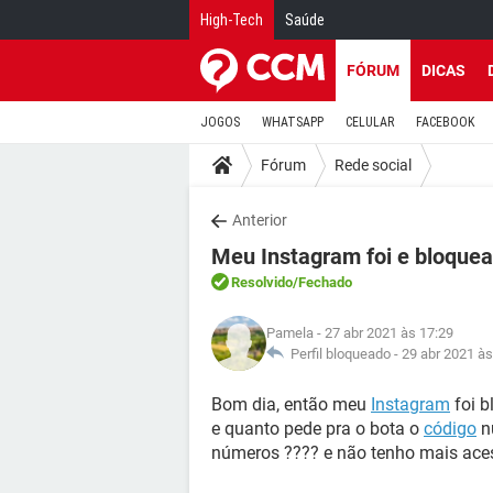
High-Tech
Saúde
FÓRUM
DICAS
JOGOS
WHATSAPP
CELULAR
FACEBOOK
Fórum
Rede social
Anterior
Meu Instagram foi e bloque
Resolvido
/Fechado
Pamela
- 27 abr 2021 às 17:29
Perfil bloqueado -
29 abr 2021 às
Bom dia, então meu
Instagram
foi b
e quanto pede pra o bota o
código
nu
números ???? e não tenho mais ace