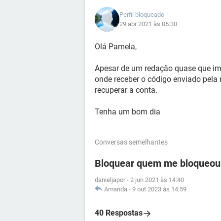
Perfil bloqueado
29 abr 2021 às 05:30
Olá Pamela,
Apesar de um redação quase que imp
onde receber o código enviado pela r
recuperar a conta.
Tenha um bom dia
Conversas semelhantes
Bloquear quem me bloqueou
danieljapor
-
2 jun 2021 às 14:40
Amanda
-
9 out 2023 às 14:59
40 Respostas