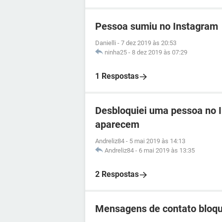
Pessoa sumiu no Instagram
Danielli
-
7 dez 2019 às 20:53
ninha25
-
8 dez 2019 às 07:29
1 Respostas
Desbloquiei uma pessoa no 
aparecem
Andreliz84
-
5 mai 2019 às 14:13
Andreliz84
-
6 mai 2019 às 13:35
2 Respostas
Mensagens de contato bloq