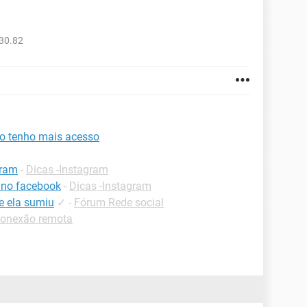
30.82
ão tenho mais acesso
gram
-
Dicas -Instagram
 no facebook
-
Dicas -Instagram
e ela sumiu
✓
-
Fórum Rede social
Conexão remota