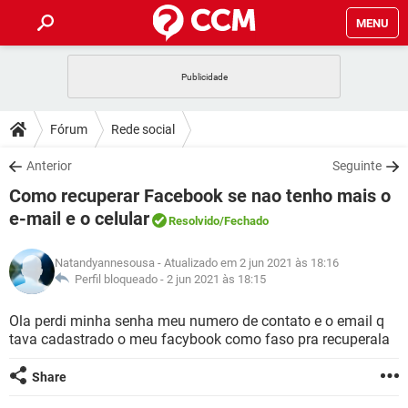
MENU
INÍCIO
JOGOS
WHATSAPP
DICAS
Fórum
Rede social
CELULAR
FACEBOOK
JOGOS
WHATSAPP
DOWNLOADS
Anterior
Seguinte
OUTLOOK
EXCEL
CELULAR
FACEBOOK
Como recuperar Facebook se nao tenho mais o
INSTAGRAM
JOGOS
GMAIL
WHATSAPP
FÓRUM
OUTLOOK
EXCEL
e-mail e o celular
Resolvido
/Fechado
GUIA DE COMPRAS
CELULAR
FACEBOOK
INSTAGRAM
JOGOS
GMAIL
WHATSAPP
GLOSSÁRIO
OUTLOOK
EXCEL
Natandyannesousa
- Atualizado em 2 jun 2021 às 18:16
GUIA DE COMPRAS
CELULAR
FACEBOOK
Perfil bloqueado -
2 jun 2021 às 18:15
INSTAGRAM
JOGOS
GMAIL
WHATSAPP
OUTLOOK
EXCEL
Ola perdi minha senha meu numero de contato e o email q
GUIA DE COMPRAS
CELULAR
FACEBOOK
INSTAGRAM
GMAIL
tava cadastrado o meu facybook como faso pra recuperala
OUTLOOK
EXCEL
GUIA DE COMPRAS
Share
INSTAGRAM
GMAIL