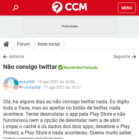
MENU
INÍCIO
JOGOS
WHATSAPP
DICAS
Fórum
Rede social
CELULAR
FACEBOOK
JOGOS
WHATSAPP
DOWNLOADS
Anterior
Seguinte
OUTLOOK
EXCEL
CELULAR
FACEBOOK
Não consigo twittar
INSTAGRAM
JOGOS
GMAIL
WHATSAPP
Resolvido
/Fechado
FÓRUM
OUTLOOK
EXCEL
GUIA DE COMPRAS
CELULAR
FACEBOOK
nicky008
- 16 ago 2021 às 20:50
INSTAGRAM
JOGOS
GMAIL
WHATSAPP
GLOSSÁRIO
nicky008
-
17 ago 2021 às 10:17
OUTLOOK
EXCEL
GUIA DE COMPRAS
CELULAR
FACEBOOK
INSTAGRAM
JOGOS
GMAIL
WHATSAPP
Olá, há alguns dias eu não consigo twittar nada. Eu digito
OUTLOOK
EXCEL
toda a frase, mas ao apertar no botão de twittar, nada
GUIA DE COMPRAS
CELULAR
FACEBOOK
acontece. Tentei desinstalar o app pela Play Store e não
INSTAGRAM
GMAIL
funcionava nem a opção de desintalar nem a de abrir.
OUTLOOK
EXCEL
GUIA DE COMPRAS
Limpei o cachê e os dados dos dois apps, desativei o Play
INSTAGRAM
GMAIL
Protect, a Play Store e nada aconteceu. Queria muito saber
como consigo resolver isso.