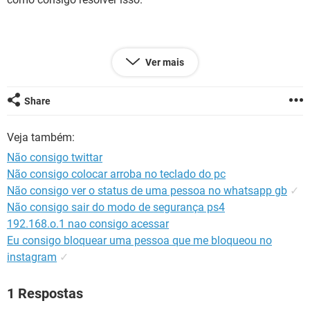
GUIA DE COMPRAS
Ver mais
Configuração:
Android / Chrome 92.0.4515.131
Share
Veja também:
Não consigo twittar
Não consigo colocar arroba no teclado do pc
Não consigo ver o status de uma pessoa no whatsapp gb
✓
Não consigo sair do modo de segurança ps4
192.168.o.1 nao consigo acessar
Eu consigo bloquear uma pessoa que me bloqueou no
instagram
✓
1 Respostas