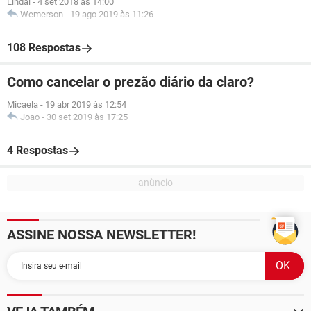
Lindai
-
4 set 2018 às 14:00
Wemerson
-
19 ago 2019 às 11:26
108 Respostas
Como cancelar o prezão diário da claro?
Micaela
-
19 abr 2019 às 12:54
Joao
-
30 set 2019 às 17:25
4 Respostas
ASSINE NOSSA NEWSLETTER!