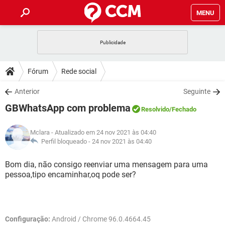
MENU
INÍCIO
JOGOS
WHATSAPP
DICAS
Fórum
Rede social
CELULAR
FACEBOOK
JOGOS
WHATSAPP
DOWNLOADS
Anterior
Seguinte
OUTLOOK
EXCEL
CELULAR
FACEBOOK
GBWhatsApp com problema
INSTAGRAM
JOGOS
GMAIL
WHATSAPP
Resolvido
/Fechado
FÓRUM
OUTLOOK
EXCEL
GUIA DE COMPRAS
CELULAR
FACEBOOK
Mclara
- Atualizado em 24 nov 2021 às 04:40
INSTAGRAM
JOGOS
GMAIL
WHATSAPP
GLOSSÁRIO
Perfil bloqueado -
24 nov 2021 às 04:40
OUTLOOK
EXCEL
GUIA DE COMPRAS
CELULAR
FACEBOOK
INSTAGRAM
JOGOS
GMAIL
WHATSAPP
Bom dia, não consigo reenviar uma mensagem para uma
OUTLOOK
EXCEL
pessoa,tipo encaminhar,oq pode ser?
GUIA DE COMPRAS
CELULAR
FACEBOOK
INSTAGRAM
GMAIL
OUTLOOK
EXCEL
GUIA DE COMPRAS
INSTAGRAM
GMAIL
Configuração:
Android / Chrome 96.0.4664.45