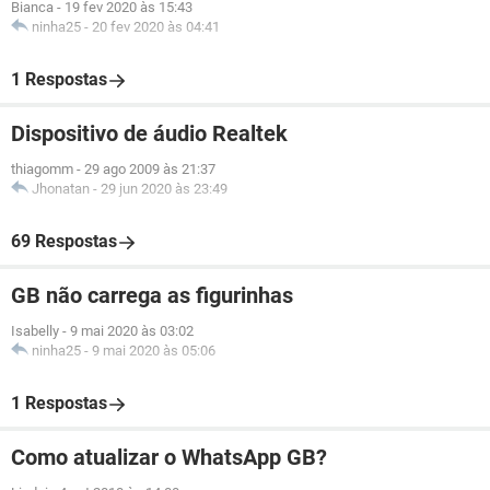
Bianca
-
19 fev 2020 às 15:43
ninha25
-
20 fev 2020 às 04:41
1 Respostas
Dispositivo de áudio Realtek
thiagomm
-
29 ago 2009 às 21:37
Jhonatan
-
29 jun 2020 às 23:49
69 Respostas
GB não carrega as figurinhas
Isabelly
-
9 mai 2020 às 03:02
ninha25
-
9 mai 2020 às 05:06
1 Respostas
Como atualizar o WhatsApp GB?