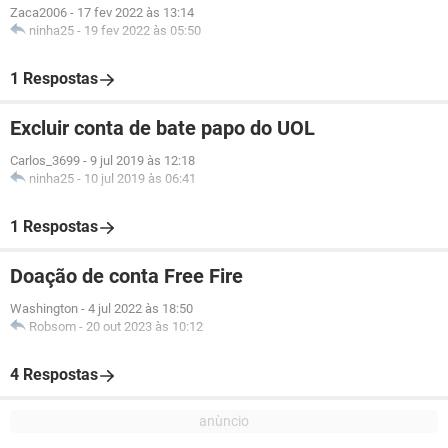
Zaca2006
-
17 fev 2022 às 13:14
ninha25
-
19 fev 2022 às 05:50
1 Respostas
Excluir conta de bate papo do UOL
Carlos_3699
-
9 jul 2019 às 12:18
ninha25
-
10 jul 2019 às 06:41
1 Respostas
Doação de conta Free Fire
Washington
-
4 jul 2022 às 18:50
Robsom
-
20 out 2023 às 10:12
4 Respostas