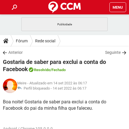
MENU
INÍCIO
JOGOS
WHATSAPP
DICAS
Fórum
Rede social
CELULAR
FACEBOOK
JOGOS
WHATSAPP
DOWNLOADS
Anterior
Seguinte
OUTLOOK
EXCEL
CELULAR
FACEBOOK
Gostaria de saber para exclui a conta do
INSTAGRAM
JOGOS
GMAIL
WHATSAPP
FÓRUM
OUTLOOK
EXCEL
Facebook
Resolvido
/Fechado
GUIA DE COMPRAS
CELULAR
FACEBOOK
INSTAGRAM
JOGOS
GMAIL
WHATSAPP
GLOSSÁRIO
OUTLOOK
EXCEL
Meire
- Atualizado em 14 set 2022 às 06:17
GUIA DE COMPRAS
CELULAR
FACEBOOK
Perfil bloqueado -
14 set 2022 às 06:17
INSTAGRAM
JOGOS
GMAIL
WHATSAPP
OUTLOOK
EXCEL
Boa noite! Gostaria de saber para exclui a conta do
GUIA DE COMPRAS
CELULAR
FACEBOOK
INSTAGRAM
GMAIL
Facebook do pai da minha filha que faleceu.
OUTLOOK
EXCEL
GUIA DE COMPRAS
INSTAGRAM
GMAIL
Android / Chrome 105.0.0.0