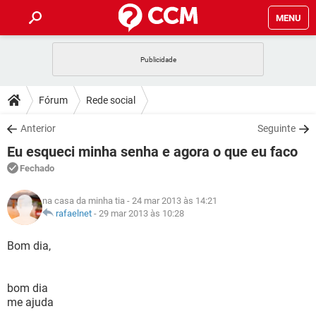
MENU
INÍCIO
JOGOS
WHATSAPP
DICAS
Fórum
Rede social
CELULAR
FACEBOOK
JOGOS
WHATSAPP
DOWNLOADS
Anterior
Seguinte
OUTLOOK
EXCEL
CELULAR
FACEBOOK
Eu esqueci minha senha e agora o que eu faco
INSTAGRAM
JOGOS
GMAIL
WHATSAPP
FÓRUM
OUTLOOK
EXCEL
Fechado
GUIA DE COMPRAS
CELULAR
FACEBOOK
INSTAGRAM
JOGOS
GMAIL
WHATSAPP
GLOSSÁRIO
OUTLOOK
na casa da minha tia
- 24 mar 2013 às 14:21
EXCEL
GUIA DE COMPRAS
CELULAR
FACEBOOK
rafaelnet
-
29 mar 2013 às 10:28
INSTAGRAM
JOGOS
GMAIL
WHATSAPP
OUTLOOK
EXCEL
Bom dia,
GUIA DE COMPRAS
CELULAR
FACEBOOK
INSTAGRAM
GMAIL
OUTLOOK
EXCEL
GUIA DE COMPRAS
bom dia
INSTAGRAM
GMAIL
me ajuda