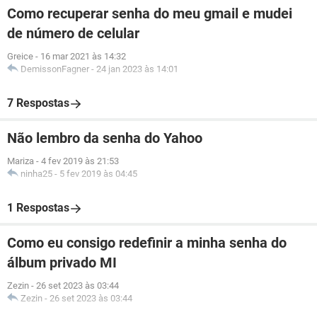
Como recuperar senha do meu gmail e mudei
de número de celular
Greice
-
16 mar 2021 às 14:32
DemissonFagner
-
24 jan 2023 às 14:01
7 Respostas
Não lembro da senha do Yahoo
Mariza
-
4 fev 2019 às 21:53
ninha25
-
5 fev 2019 às 04:45
1 Respostas
Como eu consigo redefinir a minha senha do
álbum privado MI
Zezin
-
26 set 2023 às 03:44
Zezin
-
26 set 2023 às 03:44