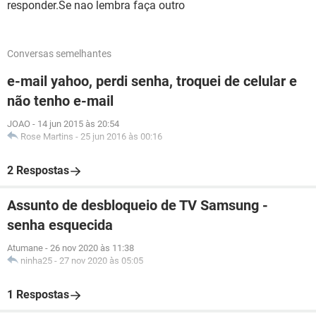
responder.Se nao lembra faça outro
Conversas semelhantes
e-mail yahoo, perdi senha, troquei de celular e
não tenho e-mail
JOAO
-
14 jun 2015 às 20:54
Rose Martins
-
25 jun 2016 às 00:16
2 Respostas
Assunto de desbloqueio de TV Samsung -
senha esquecida
Atumane
-
26 nov 2020 às 11:38
ninha25
-
27 nov 2020 às 05:05
1 Respostas