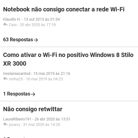
Notebook não consigo conectar a rede Wi-Fi
Klaudio H.
-
13 out 2013 às 01:54
Caio
-
20 abr 2020 às 17:19
63 Respostas
Como ativar o Wi-Fi no positivo Windows 8 Stilo
XR 3000
Ireslaniasantod
-
15 mai 2019 às 21:16
ninha25
-
16 mai 2019 às 04:23
1 Respostas
Não consigo retwittar
LauraRibeiro191
-
26 abr 2020 às 13:51
jovacy
-
31 mai 2020 às 14:20