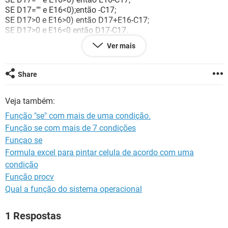
GUIA DE COMPRAS
SE D17="" e E16<0);então -C17;
SE D17>0 e E16>0) então D17+E16-C17;
SE D17>0 e E16<0 então D17-C17.
Ver mais
Consegue-se uma ajuda? Grato desde já!
Share
https://heldssouza.wordpress.com/2013/03/18/como-
montar-a-funcao-se-com-varias-condicoes/#comments
Veja também:
Função "se" com mais de uma condição.
Função se com mais de 7 condições
Funçao se
Formula excel para pintar celula de acordo com uma
condição
Função procv
Qual a função do sistema operacional
1 Respostas