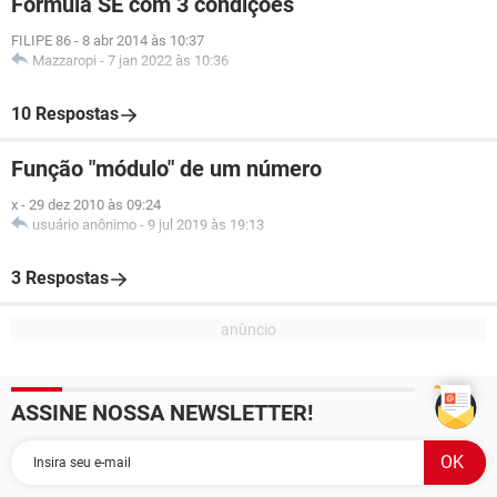
Formula SE com 3 condições
FILIPE 86
-
8 abr 2014 às 10:37
Mazzaropi
-
7 jan 2022 às 10:36
10 Respostas
Função "módulo" de um número
x
-
29 dez 2010 às 09:24
usuário anônimo
-
9 jul 2019 às 19:13
3 Respostas
ASSINE NOSSA NEWSLETTER!