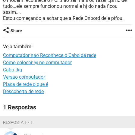
o modem reconhece o PC...nao sei mais oq fazer...ja fiz de
GUIA DE COMPRAS
tudo...ele sempre funcionou normal e hj do nada ficou
assim....
Estou começando a achar que a Rede Onbord dele pifou.
Share
Veja também:
Computador nao Reconhece o Cabo de rede
Como colocar @ no computador
Cabo tkg
Versao computador
Placa de rede o que é
Descoberta de rede
1 Respostas
RESPOSTA 1 / 1