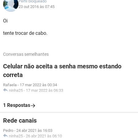
Perfil bloqueado
23 out 2016 às 07:45
Oi
tente trocar de cabo.
Conversas semelhantes
Celular não aceita a senha mesmo estando
correta
Rafaela
-
17 mar 2022 às 00:34
ninha25
-
17 mar 2022 às 06:33
1 Respostas
Rede canais
Pedro
-
24 abr 2021 às 16:03
ninha25
-
26 abr 2021 às 06:10