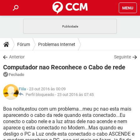
MENU
INÍCIO
JOGOS
WHATSAPP
DICAS
Fórum
Problemas Internet
CELULAR
FACEBOOK
JOGOS
WHATSAPP
DOWNLOADS
Anterior
Seguinte
OUTLOOK
EXCEL
CELULAR
FACEBOOK
Computador nao Reconhece o Cabo de rede
INSTAGRAM
JOGOS
GMAIL
WHATSAPP
FÓRUM
OUTLOOK
EXCEL
Fechado
GUIA DE COMPRAS
CELULAR
FACEBOOK
INSTAGRAM
JOGOS
GMAIL
WHATSAPP
GLOSSÁRIO
OUTLOOK
Fiila
- 23 out 2016 às 00:09
EXCEL
GUIA DE COMPRAS
CELULAR
FACEBOOK
Perfil bloqueado -
23 out 2016 às 07:45
INSTAGRAM
JOGOS
GMAIL
WHATSAPP
OUTLOOK
EXCEL
Boa noite,estou com um problema...meu pc nao esta mais
GUIA DE COMPRAS
CELULAR
FACEBOOK
aparecendo o cabo da rede quando esta conectado...Eu
INSTAGRAM
GMAIL
conecto o cabo nele e a luz atras dele nao acende e nem
OUTLOOK
EXCEL
GUIA DE COMPRAS
aparece q esta conectado no Modem...Mas quando eu
INSTAGRAM
GMAIL
desligo o PC a Luz onde esta conectado o cabo ASCENDE e