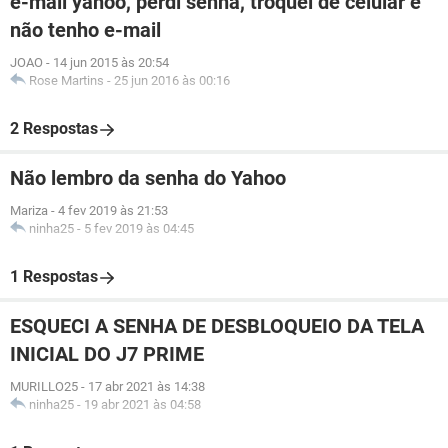
e-mail yahoo, perdi senha, troquei de celular e
não tenho e-mail
JOAO
-
14 jun 2015 às 20:54
Rose Martins
-
25 jun 2016 às 00:16
2 Respostas
Não lembro da senha do Yahoo
Mariza
-
4 fev 2019 às 21:53
ninha25
-
5 fev 2019 às 04:45
1 Respostas
ESQUECI A SENHA DE DESBLOQUEIO DA TELA
INICIAL DO J7 PRIME
MURILLO25
-
17 abr 2021 às 14:38
ninha25
-
19 abr 2021 às 04:58