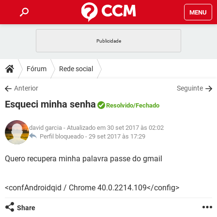
MENU
INÍCIO
JOGOS
WHATSAPP
DICAS
Fórum
Rede social
CELULAR
FACEBOOK
JOGOS
WHATSAPP
DOWNLOADS
Anterior
Seguinte
OUTLOOK
EXCEL
CELULAR
FACEBOOK
Esqueci minha senha
INSTAGRAM
JOGOS
GMAIL
WHATSAPP
Resolvido
/Fechado
FÓRUM
OUTLOOK
EXCEL
GUIA DE COMPRAS
CELULAR
FACEBOOK
david garcia
- Atualizado em 30 set 2017 às 02:02
INSTAGRAM
JOGOS
GMAIL
WHATSAPP
GLOSSÁRIO
Perfil bloqueado -
29 set 2017 às 17:29
OUTLOOK
EXCEL
GUIA DE COMPRAS
CELULAR
FACEBOOK
INSTAGRAM
JOGOS
GMAIL
WHATSAPP
Quero recupera minha palavra passe do gmail
OUTLOOK
EXCEL
GUIA DE COMPRAS
CELULAR
FACEBOOK
INSTAGRAM
GMAIL
<confAndroidqid / Chrome 40.0.2214.109</config>
OUTLOOK
EXCEL
GUIA DE COMPRAS
INSTAGRAM
GMAIL
Share