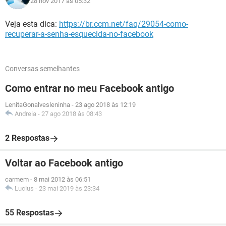
28 nov 2017 às 05:32
Veja esta dica:
https://br.ccm.net/faq/29054-como-
recuperar-a-senha-esquecida-no-facebook
Conversas semelhantes
Como entrar no meu Facebook antigo
LenitaGonalvesleninha
-
23 ago 2018 às 12:19
Andreia
-
27 ago 2018 às 08:43
2 Respostas
Voltar ao Facebook antigo
carmem
-
8 mai 2012 às 06:51
Lucius
-
23 mai 2019 às 23:34
55 Respostas