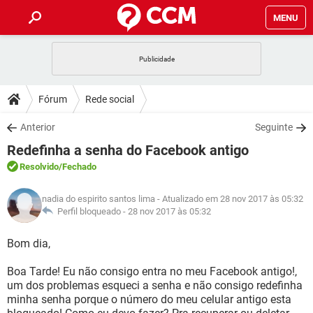
MENU
INÍCIO
JOGOS
WHATSAPP
DICAS
Fórum
Rede social
CELULAR
FACEBOOK
JOGOS
WHATSAPP
DOWNLOADS
Anterior
Seguinte
OUTLOOK
EXCEL
CELULAR
FACEBOOK
Redefinha a senha do Facebook antigo
INSTAGRAM
JOGOS
GMAIL
WHATSAPP
FÓRUM
OUTLOOK
EXCEL
Resolvido
/Fechado
GUIA DE COMPRAS
CELULAR
FACEBOOK
INSTAGRAM
JOGOS
GMAIL
WHATSAPP
GLOSSÁRIO
OUTLOOK
nadia do espirito santos lima
- Atualizado em 28 nov 2017 às 05:32
EXCEL
GUIA DE COMPRAS
CELULAR
FACEBOOK
Perfil bloqueado -
28 nov 2017 às 05:32
INSTAGRAM
JOGOS
GMAIL
WHATSAPP
OUTLOOK
EXCEL
Bom dia,
GUIA DE COMPRAS
CELULAR
FACEBOOK
INSTAGRAM
GMAIL
Boa Tarde! Eu não consigo entra no meu Facebook antigo!,
OUTLOOK
EXCEL
GUIA DE COMPRAS
um dos problemas esqueci a senha e não consigo redefinha
INSTAGRAM
GMAIL
minha senha porque o número do meu celular antigo esta