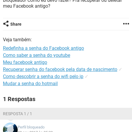
bloqueado! Como eu devo fazer? Pra recuperar ou deletar
GUIA DE COMPRAS
meu Facebook antigo?
Share
Veja também:
Redefinha a senha do Facebook antigo
Como saber a senha do youtube
Meu facebook antigo
Recuperar senha do facebook pela data de nascimento
✓
Como descobrir a senha do wifi pelo ip
✓
Mudar a senha do hotmail
1 Respostas
RESPOSTA 1 / 1
Perfil bloqueado