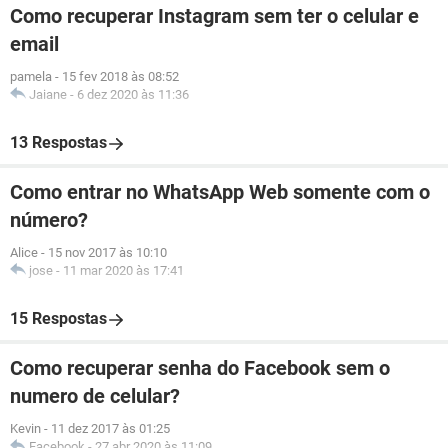
Como recuperar Instagram sem ter o celular e
email
pamela
-
15 fev 2018 às 08:52
Jaiane
-
6 dez 2020 às 11:36
13 Respostas
Como entrar no WhatsApp Web somente com o
número?
Alice
-
15 nov 2017 às 10:10
jose
-
11 mar 2020 às 17:41
15 Respostas
Como recuperar senha do Facebook sem o
numero de celular?
Kevin
-
11 dez 2017 às 01:25
Facebook
-
27 abr 2020 às 11:09