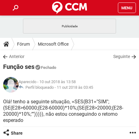
MENU
INÍCIO
JOGOS
WHATSAPP
DICAS
Fórum
Microsoft Office
CELULAR
FACEBOOK
JOGOS
WHATSAPP
DOWNLOADS
Anterior
Seguinte
OUTLOOK
EXCEL
CELULAR
FACEBOOK
Função ses
INSTAGRAM
JOGOS
GMAIL
WHATSAPP
Fechado
FÓRUM
OUTLOOK
EXCEL
GUIA DE COMPRAS
CELULAR
FACEBOOK
Aparecido
- 10 out 2018 às 13:58
INSTAGRAM
JOGOS
GMAIL
WHATSAPP
GLOSSÁRIO
Perfil bloqueado -
11 out 2018 às 03:45
OUTLOOK
EXCEL
GUIA DE COMPRAS
CELULAR
FACEBOOK
INSTAGRAM
JOGOS
GMAIL
WHATSAPP
Olá! tenho a seguinte situação, =SES(B31="SIM";
OUTLOOK
EXCEL
(SE(E28>60000;(E28-60000)*10%;(SE(E28>20000;(E28-
GUIA DE COMPRAS
CELULAR
FACEBOOK
20000)*10%;""))))), não estou conseguindo o retorno
INSTAGRAM
GMAIL
esperado
OUTLOOK
EXCEL
GUIA DE COMPRAS
INSTAGRAM
GMAIL
Share