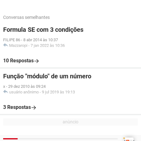
Conversas semelhantes
Formula SE com 3 condições
FILIPE 86
-
8 abr 2014 às 10:37
Mazzaropi
-
7 jan 2022 às 10:36
10 Respostas
Função "módulo" de um número
x
-
29 dez 2010 às 09:24
usuário anônimo
-
9 jul 2019 às 19:13
3 Respostas