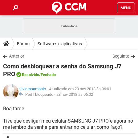
MENU
INÍCIO
JOGOS
WHATSAPP
DICAS
Fórum
Softwares e aplicativos
CELULAR
FACEBOOK
JOGOS
WHATSAPP
DOWNLOADS
Anterior
Seguinte
OUTLOOK
EXCEL
CELULAR
FACEBOOK
Como desbloquear a senha do Samsung J7
INSTAGRAM
JOGOS
GMAIL
WHATSAPP
FÓRUM
OUTLOOK
EXCEL
PRO
Resolvido
/Fechado
GUIA DE COMPRAS
CELULAR
FACEBOOK
INSTAGRAM
JOGOS
GMAIL
WHATSAPP
GLOSSÁRIO
OUTLOOK
EXCEL
silviamsampaio
- Atualizado em 23 nov 2018 às 06:01
GUIA DE COMPRAS
CELULAR
FACEBOOK
Perfil bloqueado -
23 nov 2018 às 06:02
INSTAGRAM
JOGOS
GMAIL
WHATSAPP
OUTLOOK
EXCEL
Boa tarde
GUIA DE COMPRAS
CELULAR
FACEBOOK
INSTAGRAM
GMAIL
OUTLOOK
EXCEL
Tive que desligar meu celular SAMSUNG J7 PRO e agora no
GUIA DE COMPRAS
me lembro da senha para entrar no celular, como faço?
INSTAGRAM
GMAIL