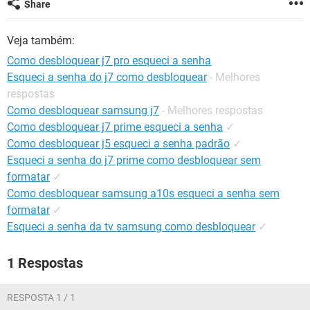
Share
GUIA DE COMPRAS
Veja também:
Como desbloquear j7 pro esqueci a senha
Esqueci a senha do j7 como desbloquear
- Melhores
respostas
Como desbloquear samsung j7
- Melhores respostas
Como desbloquear j7 prime esqueci a senha
✓
Como desbloquear j5 esqueci a senha padrão
✓
Esqueci a senha do j7 prime como desbloquear sem
formatar
✓
Como desbloquear samsung a10s esqueci a senha sem
formatar
✓
Esqueci a senha da tv samsung como desbloquear
✓
1 Respostas
RESPOSTA 1 / 1