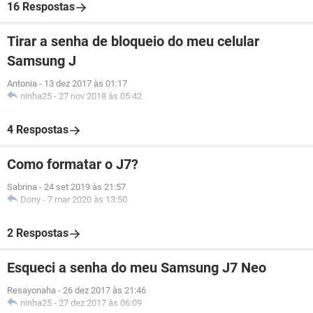
16 Respostas
Tirar a senha de bloqueio do meu celular
Samsung J
Antonia
-
13 dez 2017 às 01:17
ninha25
-
27 nov 2018 às 05:42
4 Respostas
Como formatar o J7?
Sabrina
-
24 set 2019 às 21:57
Dony
-
7 mar 2020 às 13:50
2 Respostas
Esqueci a senha do meu Samsung J7 Neo
Resayonaha
-
26 dez 2017 às 21:46
ninha25
-
27 dez 2017 às 06:09