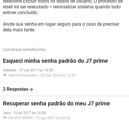
selecione Excluir todos os dados de usuário. O processo de
reset irá ser executado > reinicializar sistema quando tudo
estiver concluído.
Anote sua senha em lugar seguro para o caso de precisar
dela mais tarde.
Conversas semelhantes
Esqueci minha senha padrão do J7 prime
Gabriele
-
27 out 2017 às 14:50
fabriciafernandes
-
25 mar 2018 às 12:58
2 Respostas
Recuperar senha padrão do meu J7 prime
Jacy
-
10 jul 2017 às 18:26
031995185509
-
13 ago 2021 às 03:25