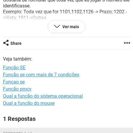
GUIA DE COMPRAS
identificasse.
Exemplo: Toda vez que for 1101,1102,1126 -> Prazo; 1202 -
>Vista; 1911->Outras
Ver mais
Tentei função SE com E mais não deu certo apenas puxou
qualquer numero para VISTA.
Share
Veja também:
Função SE
Função se com mais de 7 condições
Funçao se
Função procv
Qual a função do sistema operacional
Qual a função do mouse
1 Respostas