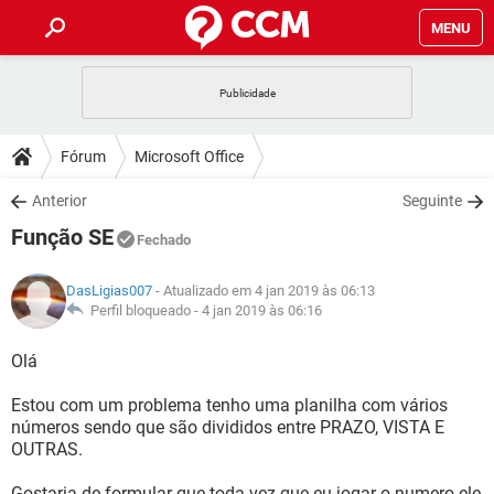
MENU
INÍCIO
JOGOS
WHATSAPP
DICAS
Fórum
Microsoft Office
CELULAR
FACEBOOK
JOGOS
WHATSAPP
DOWNLOADS
Anterior
Seguinte
OUTLOOK
EXCEL
CELULAR
FACEBOOK
Função SE
INSTAGRAM
JOGOS
GMAIL
WHATSAPP
Fechado
FÓRUM
OUTLOOK
EXCEL
GUIA DE COMPRAS
CELULAR
FACEBOOK
DasLigias007
- Atualizado em 4 jan 2019 às 06:13
INSTAGRAM
JOGOS
GMAIL
WHATSAPP
GLOSSÁRIO
Perfil bloqueado -
4 jan 2019 às 06:16
OUTLOOK
EXCEL
GUIA DE COMPRAS
CELULAR
FACEBOOK
INSTAGRAM
JOGOS
GMAIL
WHATSAPP
Olá
OUTLOOK
EXCEL
GUIA DE COMPRAS
CELULAR
FACEBOOK
Estou com um problema tenho uma planilha com vários
INSTAGRAM
GMAIL
números sendo que são divididos entre PRAZO, VISTA E
OUTLOOK
EXCEL
GUIA DE COMPRAS
OUTRAS.
INSTAGRAM
GMAIL
Gostaria de formular que toda vez que eu jogar o numero ele