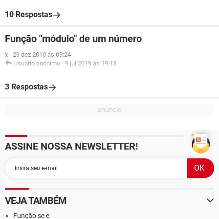
10 Respostas
Função "módulo" de um número
x
-
29 dez 2010 às 09:24
usuário anônimo
-
9 jul 2019 às 19:13
3 Respostas
ASSINE NOSSA NEWSLETTER!
VEJA TAMBÉM
Função se e