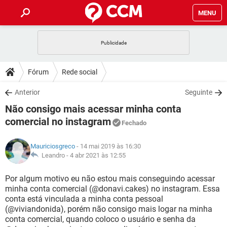
MENU
INÍCIO
JOGOS
WHATSAPP
DICAS
Fórum
Rede social
CELULAR
FACEBOOK
JOGOS
WHATSAPP
DOWNLOADS
Anterior
Seguinte
OUTLOOK
EXCEL
CELULAR
FACEBOOK
Não consigo mais acessar minha conta
INSTAGRAM
JOGOS
GMAIL
WHATSAPP
FÓRUM
OUTLOOK
EXCEL
comercial no instagram
Fechado
GUIA DE COMPRAS
CELULAR
FACEBOOK
INSTAGRAM
JOGOS
GMAIL
WHATSAPP
GLOSSÁRIO
OUTLOOK
EXCEL
Mauriciosgreco
- 14 mai 2019 às 16:30
GUIA DE COMPRAS
CELULAR
FACEBOOK
Leandro -
4 abr 2021 às 12:55
INSTAGRAM
JOGOS
GMAIL
WHATSAPP
OUTLOOK
EXCEL
Por algum motivo eu não estou mais conseguindo acessar
GUIA DE COMPRAS
CELULAR
FACEBOOK
INSTAGRAM
GMAIL
minha conta comercial (@donavi.cakes) no instagram. Essa
OUTLOOK
EXCEL
conta está vinculada a minha conta pessoal
GUIA DE COMPRAS
(@viviandonida), porém não consigo mais logar na minha
INSTAGRAM
GMAIL
conta comercial, quando coloco o usuário e senha da