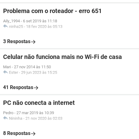
Problema com o roteador - erro 651
Aily_1994
-
6 set 2019 às 11:18
ninha25
-
18 fev 2020 às 05:13
3 Respostas
Celular não funciona mais no Wi-Fi de casa
Mari
-
27 nov 2014 às 11:50
Ester
-
29 jun 2023 às 15:25
41 Respostas
PC não conecta a internet
Pedro
-
27 mar 2019 às 10:39
Nininha
-
21 nov 2020 às 02:03
8 Respostas