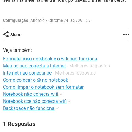
senha mais ele não entra fica tipo travado a senha ta certa.
GUIA DE COMPRAS
Configuração:
Android / Chrome 74.0.3729.157
Share
Veja também:
Formatei meu notebook e o wifi nao funciona
Meu pc nao conecta a internet
- Melhores respostas
Internet nao conecta pc
- Melhores respostas
Como colocar o @ no notebook
Como limpar o notebook sem formatar
Notebook não conecta wifi
✓
Notebook cce não conecta wifi
✓
Backspace não funciona
✓
1 Respostas