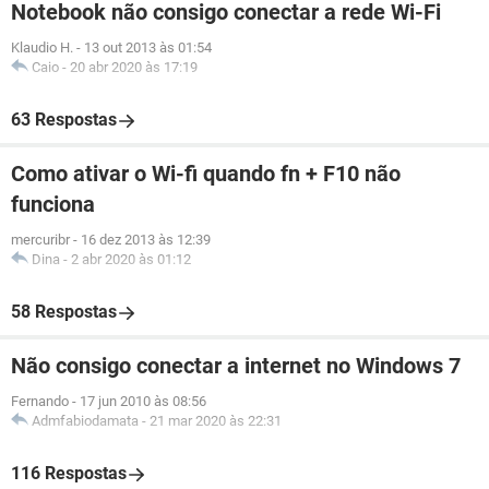
Notebook não consigo conectar a rede Wi-Fi
Klaudio H.
-
13 out 2013 às 01:54
Caio
-
20 abr 2020 às 17:19
63 Respostas
Como ativar o Wi-fi quando fn + F10 não
funciona
mercuribr
-
16 dez 2013 às 12:39
Dina
-
2 abr 2020 às 01:12
58 Respostas
Não consigo conectar a internet no Windows 7
Fernando
-
17 jun 2010 às 08:56
Admfabiodamata
-
21 mar 2020 às 22:31
116 Respostas