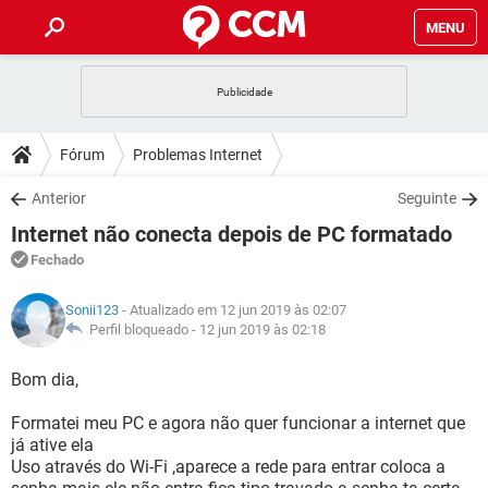
MENU
INÍCIO
JOGOS
WHATSAPP
DICAS
Fórum
Problemas Internet
CELULAR
FACEBOOK
JOGOS
WHATSAPP
DOWNLOADS
Anterior
Seguinte
OUTLOOK
EXCEL
CELULAR
FACEBOOK
Internet não conecta depois de PC formatado
INSTAGRAM
JOGOS
GMAIL
WHATSAPP
FÓRUM
OUTLOOK
EXCEL
Fechado
GUIA DE COMPRAS
CELULAR
FACEBOOK
INSTAGRAM
JOGOS
GMAIL
WHATSAPP
GLOSSÁRIO
OUTLOOK
Sonii123
- Atualizado em 12 jun 2019 às 02:07
EXCEL
GUIA DE COMPRAS
CELULAR
FACEBOOK
Perfil bloqueado -
12 jun 2019 às 02:18
INSTAGRAM
JOGOS
GMAIL
WHATSAPP
OUTLOOK
EXCEL
Bom dia,
GUIA DE COMPRAS
CELULAR
FACEBOOK
INSTAGRAM
GMAIL
Formatei meu PC e agora não quer funcionar a internet que
OUTLOOK
EXCEL
GUIA DE COMPRAS
já ative ela
INSTAGRAM
GMAIL
Uso através do Wi-Fi ,aparece a rede para entrar coloca a