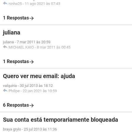
ninha25
-
11 ago 2021 às 07:43
1 Respostas
juliana
juliana
-
7 mar 2011 às 20:59
MICHAEL KAIO
-
8 mar 2011 às 00:45
1 Respostas
Quero ver meu email: ajuda
valquiria
-
30 jul 2013 às 18:12
Philipe
-
22 jan 2021 às 10:59
6 Respostas
Sua conta está temporariamente bloqueada
braya grylo
-
25 jul 2013 às 11:36