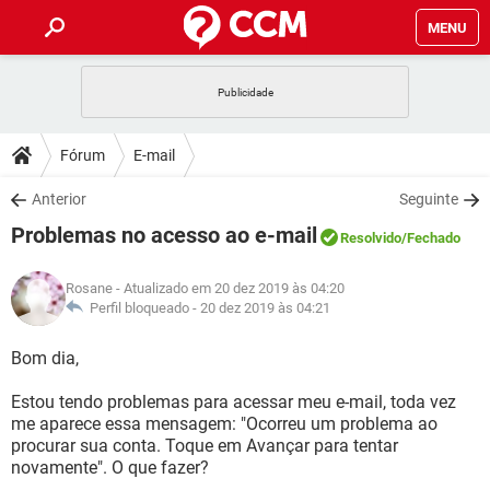
MENU
INÍCIO
JOGOS
WHATSAPP
DICAS
Fórum
E-mail
CELULAR
FACEBOOK
JOGOS
WHATSAPP
DOWNLOADS
Anterior
Seguinte
OUTLOOK
EXCEL
CELULAR
FACEBOOK
Problemas no acesso ao e-mail
INSTAGRAM
JOGOS
GMAIL
WHATSAPP
Resolvido
/Fechado
FÓRUM
OUTLOOK
EXCEL
GUIA DE COMPRAS
CELULAR
FACEBOOK
Rosane
- Atualizado em 20 dez 2019 às 04:20
INSTAGRAM
JOGOS
GMAIL
WHATSAPP
GLOSSÁRIO
Perfil bloqueado -
20 dez 2019 às 04:21
OUTLOOK
EXCEL
GUIA DE COMPRAS
CELULAR
FACEBOOK
INSTAGRAM
JOGOS
GMAIL
WHATSAPP
Bom dia,
OUTLOOK
EXCEL
GUIA DE COMPRAS
CELULAR
FACEBOOK
Estou tendo problemas para acessar meu e-mail, toda vez
INSTAGRAM
GMAIL
me aparece essa mensagem: "Ocorreu um problema ao
OUTLOOK
EXCEL
GUIA DE COMPRAS
procurar sua conta. Toque em Avançar para tentar
INSTAGRAM
GMAIL
novamente". O que fazer?