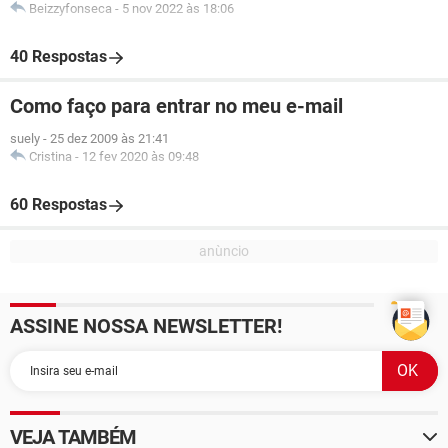
Beizzyfonseca
-
5 nov 2022 às 18:06
40 Respostas
Como faço para entrar no meu e-mail
suely
-
25 dez 2009 às 21:41
Cristina
-
12 fev 2020 às 09:48
60 Respostas
ASSINE NOSSA NEWSLETTER!
VEJA TAMBÉM