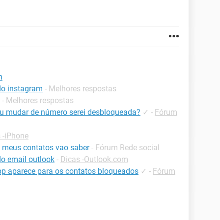
m
do instagram
- Melhores respostas
- Melhores respostas
eu mudar de número serei desbloqueada?
✓
-
Fórum
 -iPhone
 meus contatos vao saber
-
Fórum Rede social
o email outlook
-
Dicas -Outlook.com
 aparece para os contatos bloqueados
✓
-
Fórum