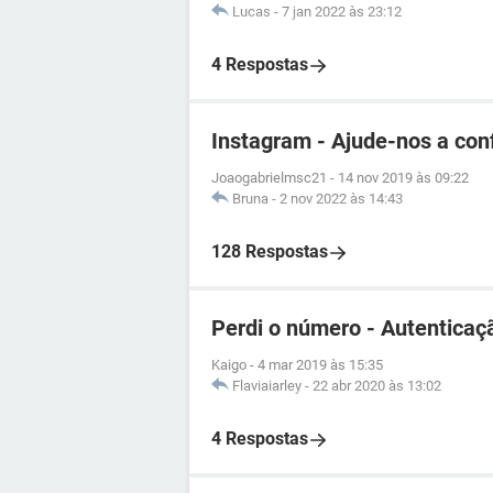
Lucas
-
7 jan 2022 às 23:12
4 Respostas
Instagram - Ajude-nos a con
Joaogabrielmsc21
-
14 nov 2019 às 09:22
Bruna
-
2 nov 2022 às 14:43
128 Respostas
Perdi o número - Autenticaç
Kaigo
-
4 mar 2019 às 15:35
Flaviaiarley
-
22 abr 2020 às 13:02
4 Respostas