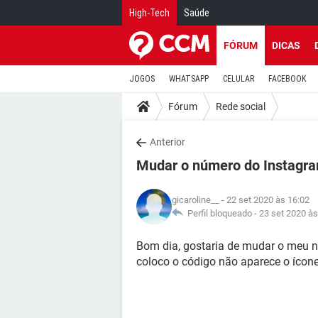
High-Tech
Saúde
FÓRUM
DICAS
JOGOS
WHATSAPP
CELULAR
FACEBOOK
Fórum
Rede social
Anterior
Mudar o número do Instagr
gicaroline__
- 22 set 2020 às 16:02
Perfil bloqueado -
23 set 2020 às
Bom dia, gostaria de mudar o meu 
coloco o código não aparece o ícone