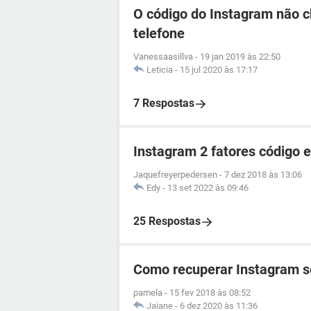
O código do Instagram não c
telefone
Vanessaasillva
-
19 jan 2019 às 22:50
Leticia
-
15 jul 2020 às 17:17
7 Respostas
Instagram 2 fatores código 
Jaquefreyerpedersen
-
7 dez 2018 às 13:06
Edy
-
13 set 2022 às 09:46
25 Respostas
Como recuperar Instagram se
pamela
-
15 fev 2018 às 08:52
Jaiane
-
6 dez 2020 às 11:36