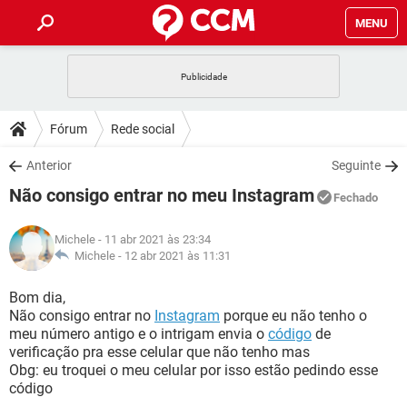
MENU
INÍCIO
JOGOS
WHATSAPP
DICAS
Fórum
Rede social
CELULAR
FACEBOOK
JOGOS
WHATSAPP
DOWNLOADS
Anterior
Seguinte
OUTLOOK
EXCEL
CELULAR
FACEBOOK
Não consigo entrar no meu Instagram
INSTAGRAM
JOGOS
GMAIL
WHATSAPP
Fechado
FÓRUM
OUTLOOK
EXCEL
GUIA DE COMPRAS
CELULAR
FACEBOOK
Michele
- 11 abr 2021 às 23:34
INSTAGRAM
JOGOS
GMAIL
WHATSAPP
GLOSSÁRIO
Michele -
12 abr 2021 às 11:31
OUTLOOK
EXCEL
GUIA DE COMPRAS
CELULAR
FACEBOOK
INSTAGRAM
JOGOS
GMAIL
WHATSAPP
Bom dia,
OUTLOOK
EXCEL
Não consigo entrar no
Instagram
porque eu não tenho o
GUIA DE COMPRAS
CELULAR
FACEBOOK
meu número antigo e o intrigam envia o
código
de
INSTAGRAM
GMAIL
verificação pra esse celular que não tenho mas
OUTLOOK
EXCEL
GUIA DE COMPRAS
Obg: eu troquei o meu celular por isso estão pedindo esse
INSTAGRAM
GMAIL
código