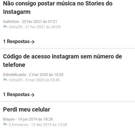
Não consigo postar música no Stories do
Instagarm
Saltinhos
-
20 fev 2021 às 07:21
ninha25
-
21 fev 2021 às 00:05
1 Respostas
Código de acesso instagram sem número de
telefone
EdineMicaela
-
2 mar 2020 às 10:35
ninha25
-
3 mar 2020 às 03:49
1 Respostas
Perdi meu celular
Brayan
-
19 jun 2019 às 18:28
S.fonsecax
-
12 dez 2019 às 12:04