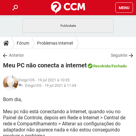
MENU
INÍCIO
JOGOS
WHATSAPP
DICAS
Fórum
Problemas Internet
CELULAR
FACEBOOK
JOGOS
WHATSAPP
DOWNLOADS
Anterior
Seguinte
OUTLOOK
EXCEL
CELULAR
FACEBOOK
Meu PC não conecta a internet
INSTAGRAM
JOGOS
GMAIL
WHATSAPP
Resolvido
/Fechado
FÓRUM
OUTLOOK
EXCEL
GUIA DE COMPRAS
CELULAR
FACEBOOK
Diogo105
- 19 jul 2021 à 10:35
INSTAGRAM
JOGOS
GMAIL
WHATSAPP
GLOSSÁRIO
Diogo105 -
19 jul 2021 à 11:04
OUTLOOK
EXCEL
GUIA DE COMPRAS
CELULAR
FACEBOOK
INSTAGRAM
JOGOS
GMAIL
WHATSAPP
Bom dia,
OUTLOOK
EXCEL
GUIA DE COMPRAS
CELULAR
FACEBOOK
Meu pc não está conectando a Internet, quando vou no
INSTAGRAM
GMAIL
Painel de Controle, depois em Rede e Internet > Central de
OUTLOOK
EXCEL
GUIA DE COMPRAS
rede e Compartilhamento > Alterar as configurações do
INSTAGRAM
GMAIL
adaptador não aparece nada e não estou conseguindo
resolver o problema