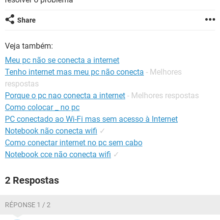
GUIA DE COMPRAS
Share
Veja também:
Meu pc não se conecta a internet
Tenho internet mas meu pc não conecta
- Melhores
respostas
Porque o pc nao conecta a internet
- Melhores respostas
Como colocar _ no pc
PC conectado ao Wi-Fi mas sem acesso à Internet
Notebook não conecta wifi
✓
Como conectar internet no pc sem cabo
Notebook cce não conecta wifi
✓
2 Respostas
RÉPONSE 1 / 2