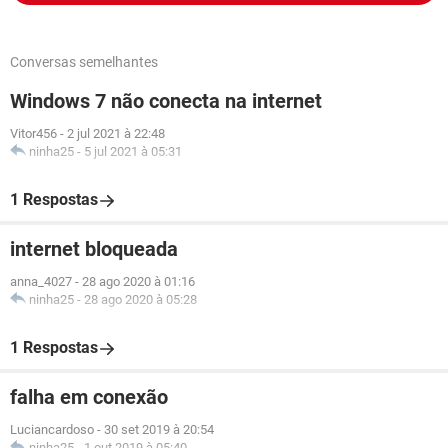
Conversas semelhantes
Windows 7 não conecta na internet
Vitor456
-
2 jul 2021 à 22:48
ninha25
-
5 jul 2021 à 05:31
1 Respostas
internet bloqueada
anna_4027
-
28 ago 2020 à 01:16
ninha25
-
28 ago 2020 à 05:28
1 Respostas
falha em conexão
Luciancardoso
-
30 set 2019 à 20:54
ninha25
-
1 out 2019 à 05:40