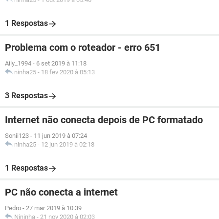
1 Respostas
Problema com o roteador - erro 651
Aily_1994
-
6 set 2019 à 11:18
ninha25
-
18 fev 2020 à 05:13
3 Respostas
Internet não conecta depois de PC formatado
Sonii123
-
11 jun 2019 à 07:24
ninha25
-
12 jun 2019 à 02:18
1 Respostas
PC não conecta a internet
Pedro
-
27 mar 2019 à 10:39
Nininha
-
21 nov 2020 à 02:03