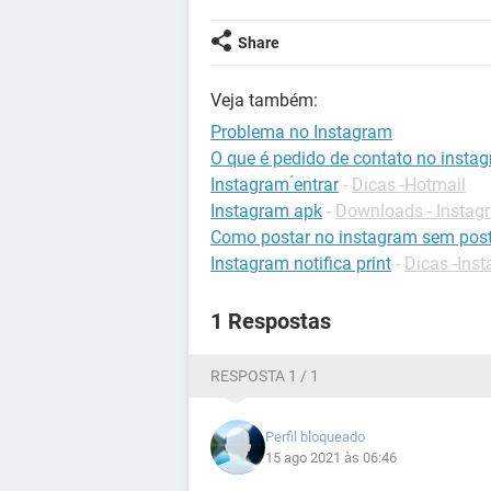
Share
Veja também:
Problema no Instagram
O que é pedido de contato no insta
Instagram ́entrar
-
Dicas -Hotmail
Instagram apk
-
Downloads - Instag
Como postar no instagram sem post
Instagram notifica print
-
Dicas -Ins
1 Respostas
RESPOSTA 1 / 1
Perfil bloqueado
15 ago 2021 às 06:46