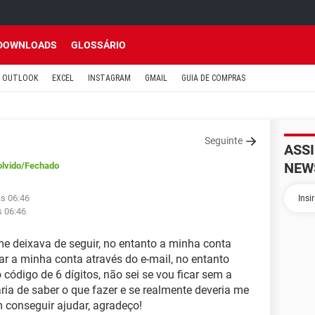
DOWNLOADS
GLOSSÁRIO
OUTLOOK
EXCEL
INSTAGRAM
GMAIL
GUIA DE COMPRAS
Seguinte
ASS
NEW
lvido
/Fechado
às 06:46
s 06:46
e deixava de seguir, no entanto a minha conta
ar a minha conta através do e-mail, no entanto
ódigo de 6 dígitos, não sei se vou ficar sem a
ria de saber o que fazer e se realmente deveria me
 conseguir ajudar, agradeço!