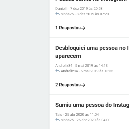
Danielli
-
7 dez 2019 às 20:53
ninha25
-
8 dez 2019 às 07:29
1 Respostas
Desbloquiei uma pessoa no 
aparecem
Andreliz84
-
5 mai 2019 às 14:13
Andreliz84
-
6 mai 2019 às 13:35
2 Respostas
Sumiu uma pessoa do Insta
Tais
-
25 abr 2020 às 11:04
ninha25
-
26 abr 2020 às 04:00