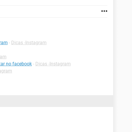
gram
-
Dicas -Instagram
ram
ar no facebook
-
Dicas -Instagram
tagram