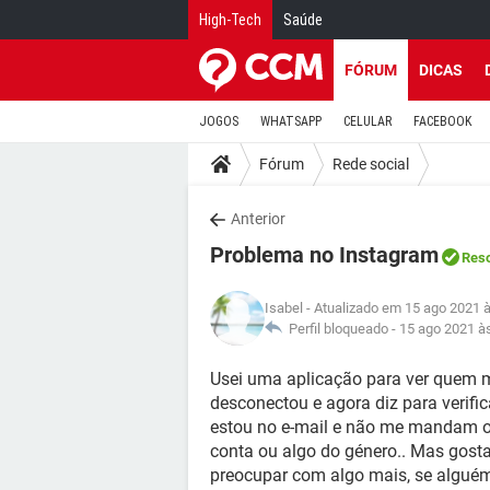
High-Tech
Saúde
FÓRUM
DICAS
JOGOS
WHATSAPP
CELULAR
FACEBOOK
Fórum
Rede social
Anterior
Problema no Instagram
Reso
Isabel
- Atualizado em 15 ago 2021 
Perfil bloqueado -
15 ago 2021 à
Usei uma aplicação para ver quem m
desconectou e agora diz para verific
estou no e-mail e não me mandam o c
conta ou algo do género.. Mas gosta
preocupar com algo mais, se alguém