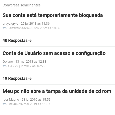
Conversas semelhantes
Sua conta está temporariamente bloqueada
braya grylo
-
25 jul 2013 às 11:36
Beizzyfonseca
-
5 nov 2022 às 18:06
40 Respostas
Conta de Usuário sem acesso e configuração
Goiano
-
13 mai 2013 às 12:38
Ala
-
29 jun 2017 às 16:55
19 Respostas
Meu pc não abre a tampa da unidade de cd rom
Igor Magno
-
23 jul 2010 às 15:52
Otavui
-
26 mai 2019 às 11:07