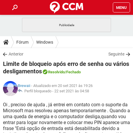
MENU
INÍCIO
JOGOS
WHATSAPP
DICAS
Fórum
Windows
CELULAR
FACEBOOK
JOGOS
WHATSAPP
DOWNLOADS
Anterior
Seguinte
OUTLOOK
EXCEL
CELULAR
FACEBOOK
Limite de bloqueio após erro de senha ou vários
INSTAGRAM
JOGOS
GMAIL
WHATSAPP
FÓRUM
OUTLOOK
EXCEL
desligamentos
Resolvido
/Fechado
GUIA DE COMPRAS
CELULAR
FACEBOOK
INSTAGRAM
JOGOS
GMAIL
WHATSAPP
GLOSSÁRIO
OUTLOOK
EXCEL
Brewaii
- Atualizado em 20 set 2021 às 19:26
GUIA DE COMPRAS
CELULAR
FACEBOOK
Perfil bloqueado -
22 set 2021 às 04:58
INSTAGRAM
JOGOS
GMAIL
WHATSAPP
OUTLOOK
EXCEL
Oi , preciso de ajuda , já entrei em contato com o suporte da
GUIA DE COMPRAS
CELULAR
FACEBOOK
INSTAGRAM
GMAIL
Microsoft mas resolveu apenas temporariamente . Quando a
OUTLOOK
EXCEL
uma queda de energia e o computador desliga,quando vou
GUIA DE COMPRAS
entrar para logar novamente e colocar meu PIN aparece uma
INSTAGRAM
GMAIL
frase "Está opção de entrada está desabilitada devido a