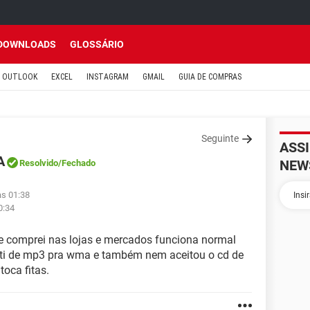
DOWNLOADS
GLOSSÁRIO
OUTLOOK
EXCEL
INSTAGRAM
GMAIL
GUIA DE COMPRAS
Seguinte
ASS
A
NEW
Resolvido
/Fechado
às 01:38
0:34
e comprei nas lojas e mercados funciona normal
rti de mp3 pra wma e também nem aceitou o cd de
toca fitas.