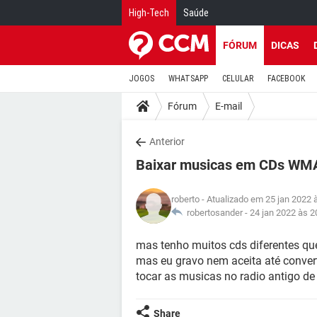
High-Tech
Saúde
FÓRUM
DICAS
JOGOS
WHATSAPP
CELULAR
FACEBOOK
Fórum
E-mail
Anterior
Baixar musicas em CDs WM
roberto
- Atualizado em 25 jan 2022 
robertosander -
24 jan 2022 às 2
mas tenho muitos cds diferentes qu
mas eu gravo nem aceita até conve
tocar as musicas no radio antigo de 
Share