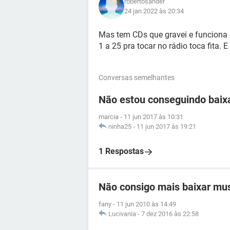
robertosander
24 jan 2022 às 20:34
Mas tem CDs que gravei e funciona c
1 a 25 pra tocar no rádio toca fita. 
Conversas semelhantes
Não estou conseguindo baix
marcia
-
11 jun 2017 às 10:31
ninha25
-
11 jun 2017 às 19:21
1 Respostas
Não consigo mais baixar mu
fany
-
11 jun 2010 às 14:49
Lucivania
-
7 dez 2016 às 22:58