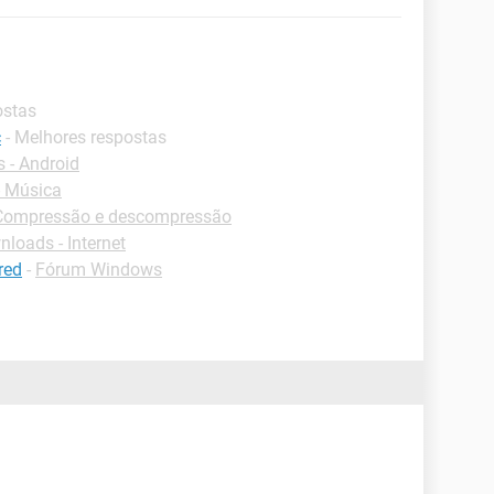
ostas
c
- Melhores respostas
 - Android
 Música
Compressão e descompressão
loads - Internet
red
-
Fórum Windows