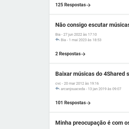
125 Respostas
Não consigo escutar música
Bia
-
27 jun 2022 às 17:10
Bia
-
1 mai 2023 às 18:53
2 Respostas
Baixar músicas do 4Shared s
cvc
-
20 mar 2012 às 19:16
arcanjouaceda
-
13 jan 2019 às 09:07
101 Respostas
Minha preocupação é com os