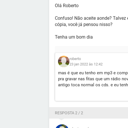
Olá Roberto
Confuso! Não aceite aonde? Talvez e
cópia, você já pensou nisso?
Tenha um bom dia
roberto
23 jan 2022 às 12:42
mas é que eu tenho em mp3 e compre
pra gravar nas fitas que um rádio n
antigo toca normal os cds. e eu ten
RESPOSTA 2 / 2