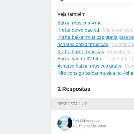
Veja também:
Baixar musicas wma
Krafta download cd
- Melhores resp
Krafta baixar musicas gratis para p
4sharéd baixar musicas
-
Downloads
Krafta baixar musicas
-
Downloads -
Baixar winrar 32 bits
-
Downloads - 
4sharéd baixar musicas gratis
-
Down
Não consigo baixar musica no 4sha
2 Respostas
RESPOSTA 1 / 2
Perfil bloqueado
23 jan 2022 às 03:45