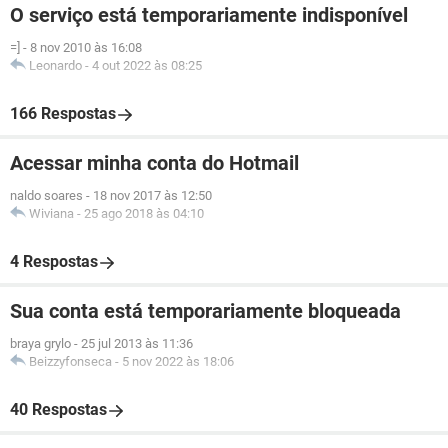
O serviço está temporariamente indisponível
=]
-
8 nov 2010 às 16:08
Leonardo
-
4 out 2022 às 08:25
166 Respostas
Acessar minha conta do Hotmail
naldo soares
-
18 nov 2017 às 12:50
Wiviana
-
25 ago 2018 às 04:10
4 Respostas
Sua conta está temporariamente bloqueada
braya grylo
-
25 jul 2013 às 11:36
Beizzyfonseca
-
5 nov 2022 às 18:06
40 Respostas