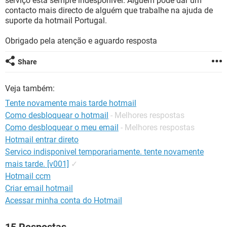
serviço está sempre indesponível. Alguém pode dar um
GUIA DE COMPRAS
contacto mais directo de alguém que trabalhe na ajuda de
suporte da hotmail Portugal.
Obrigado pela atenção e aguardo resposta
Share
Veja também:
Tente novamente mais tarde hotmail
Como desbloquear o hotmail
- Melhores respostas
Como desbloquear o meu email
- Melhores respostas
Hotmail entrar direto
Servico indisponivel temporariamente. tente novamente
mais tarde. [v001]
✓
Hotmail ccm
Criar email hotmail
Acessar minha conta do Hotmail