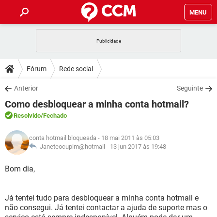
MENU
INÍCIO
JOGOS
WHATSAPP
DICAS
Fórum
Rede social
CELULAR
FACEBOOK
JOGOS
WHATSAPP
DOWNLOADS
Anterior
Seguinte
OUTLOOK
EXCEL
CELULAR
FACEBOOK
Como desbloquear a minha conta hotmail?
INSTAGRAM
JOGOS
GMAIL
WHATSAPP
FÓRUM
OUTLOOK
EXCEL
Resolvido
/Fechado
GUIA DE COMPRAS
CELULAR
FACEBOOK
INSTAGRAM
JOGOS
GMAIL
WHATSAPP
GLOSSÁRIO
OUTLOOK
conta hotmail bloqueada
- 18 mai 2011 às 05:03
EXCEL
GUIA DE COMPRAS
CELULAR
FACEBOOK
Janeteocupim@hotmail -
13 jun 2017 às 19:48
INSTAGRAM
JOGOS
GMAIL
WHATSAPP
OUTLOOK
EXCEL
Bom dia,
GUIA DE COMPRAS
CELULAR
FACEBOOK
INSTAGRAM
GMAIL
OUTLOOK
EXCEL
GUIA DE COMPRAS
Já tentei tudo para desbloquear a minha conta hotmail e
INSTAGRAM
GMAIL
não consegui. Já tentei contactar a ajuda de suporte mas o