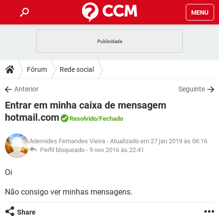
MENU
INÍCIO
JOGOS
WHATSAPP
DICAS
Fórum
Rede social
CELULAR
FACEBOOK
JOGOS
WHATSAPP
DOWNLOADS
Anterior
Seguinte
OUTLOOK
EXCEL
CELULAR
FACEBOOK
Entrar em minha caixa de mensagem
INSTAGRAM
JOGOS
GMAIL
WHATSAPP
FÓRUM
OUTLOOK
EXCEL
hotmail.com
Resolvido
/Fechado
GUIA DE COMPRAS
CELULAR
FACEBOOK
INSTAGRAM
JOGOS
GMAIL
WHATSAPP
GLOSSÁRIO
OUTLOOK
EXCEL
Ademides Fernandes Vieira
- Atualizado em 27 jan 2019 às 06:16
GUIA DE COMPRAS
CELULAR
FACEBOOK
Perfil bloqueado -
9 nov 2016 às 22:41
INSTAGRAM
JOGOS
GMAIL
WHATSAPP
OUTLOOK
EXCEL
Oi
GUIA DE COMPRAS
CELULAR
FACEBOOK
INSTAGRAM
GMAIL
OUTLOOK
EXCEL
Não consigo ver minhas mensagens.
GUIA DE COMPRAS
INSTAGRAM
GMAIL
Share