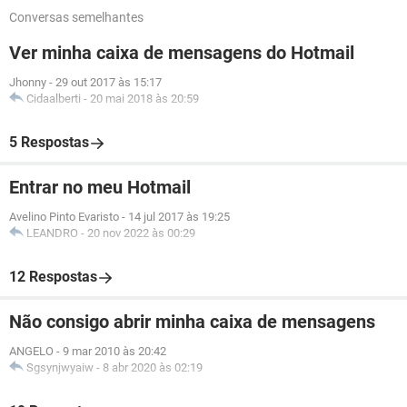
Conversas semelhantes
Ver minha caixa de mensagens do Hotmail
Jhonny
-
29 out 2017 às 15:17
Cidaalberti
-
20 mai 2018 às 20:59
5 Respostas
Entrar no meu Hotmail
Avelino Pinto Evaristo
-
14 jul 2017 às 19:25
LEANDRO
-
20 nov 2022 às 00:29
12 Respostas
Não consigo abrir minha caixa de mensagens
ANGELO
-
9 mar 2010 às 20:42
Sgsynjwyaiw
-
8 abr 2020 às 02:19