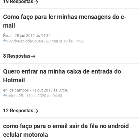
19 Respostas
Como faço para ler minhas mensagens do e-
mail
Élida
-
28 jan 2011 às 14:32
AndreiapiodeSousa
-
20 mai 2019 às 11:39
8 Respostas
Quero entrar na minha caixa de entrada do
Hotmail
enilde campos
-
11 out 2015 às 07:36
ninha25
-
11 jun 2020 às 04:43
12 Respostas
como faço para o email sair da fila no android
celular motorola