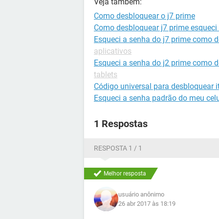
Veja também:
Como desbloquear o j7 prime
Como desbloquear j7 prime esqueci
Esqueci a senha do j7 prime como 
aplicativos
Esqueci a senha do j2 prime como 
tablets
Código universal para desbloquear it
Esqueci a senha padrão do meu celu
1 Respostas
RESPOSTA 1 / 1
Melhor resposta
usuário anônimo
26 abr 2017 às 18:19