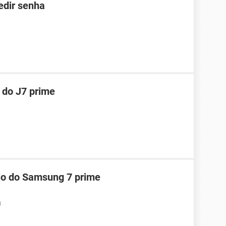
edir senha
 do J7 prime
io do Samsung 7 prime
8