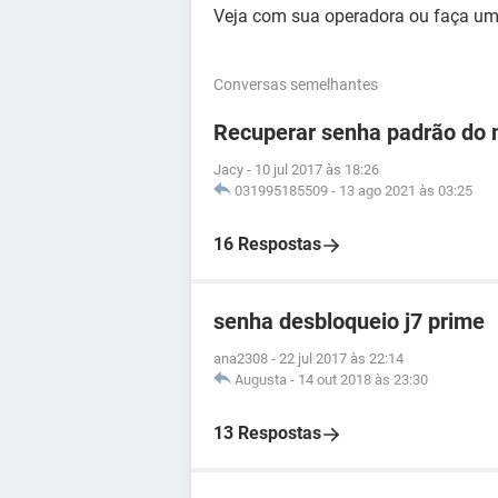
Veja com sua operadora ou faça um 
Conversas semelhantes
Recuperar senha padrão do 
Jacy
-
10 jul 2017 às 18:26
031995185509
-
13 ago 2021 às 03:25
16 Respostas
senha desbloqueio j7 prime
ana2308
-
22 jul 2017 às 22:14
Augusta
-
14 out 2018 às 23:30
13 Respostas