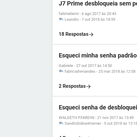
J7 Prime desbloqueia sem p
fatimatiemi
-
6 ago 2017 às 20:43
Leandro
-
7 out 2018 às 18:59
18 Respostas
Esqueci minha senha padrão
Gabriele
-
27 out 2017 às 14:50
fabriciafernandes
-
25 mar 2018 às 12:58
2 Respostas
Esqueci senha de desbloque
WALDETH P.FARDIN
-
21 nov 2017 às 13:49
SandroSidineiKremer
-
5 out 2018 às 13:1