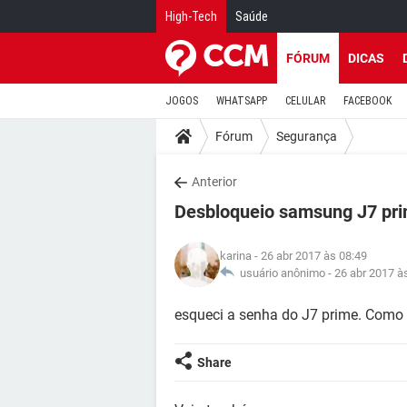
High-Tech
Saúde
FÓRUM
DICAS
JOGOS
WHATSAPP
CELULAR
FACEBOOK
Fórum
Segurança
Anterior
Desbloqueio samsung J7 pr
karina
- 26 abr 2017 às 08:49
usuário anônimo -
26 abr 2017 à
esqueci a senha do J7 prime. Como
Share