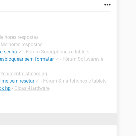
Melhores respostas
- Melhores respostas
 a senha
✓
-
Fórum Smartphones e tablets
desbloquear sem formatar
✓
-
Fórum Softwares e
retenimento: streaming
rime sem resetar
✓
-
Fórum Smartphones e tablets
ok hp
-
Dicas -Hardware