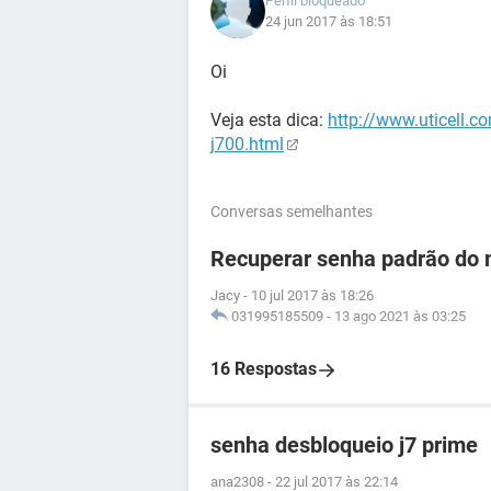
Perfil bloqueado
24 jun 2017 às 18:51
Oi
Veja esta dica:
http://www.uticell.c
j700.html
Conversas semelhantes
Recuperar senha padrão do 
Jacy
-
10 jul 2017 às 18:26
031995185509
-
13 ago 2021 às 03:25
16 Respostas
senha desbloqueio j7 prime
ana2308
-
22 jul 2017 às 22:14