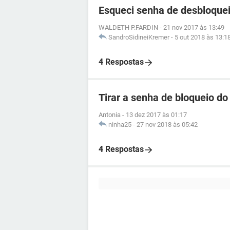
Esqueci senha de desbloque
WALDETH P.FARDIN
-
21 nov 2017 às 13:49
SandroSidineiKremer
-
5 out 2018 às 13:1
4 Respostas
Tirar a senha de bloqueio d
Antonia
-
13 dez 2017 às 01:17
ninha25
-
27 nov 2018 às 05:42
4 Respostas