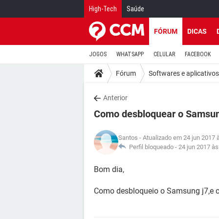
High-Tech
Saúde
FÓRUM
DICAS
JOGOS
WHATSAPP
CELULAR
FACEBOOK
Fórum
Softwares e aplicativos
Anterior
Como desbloquear o Samsun
Santos
- Atualizado em 24 jun 2017 
Perfil bloqueado -
24 jun 2017 às
Bom dia,
Como desbloqueio o Samsung j7,e c