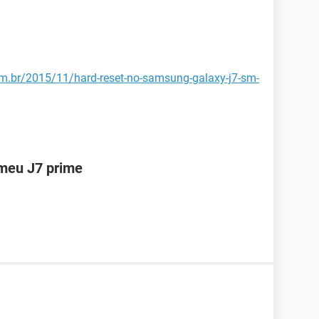
om.br/2015/11/hard-reset-no-samsung-galaxy-j7-sm-
meu J7 prime