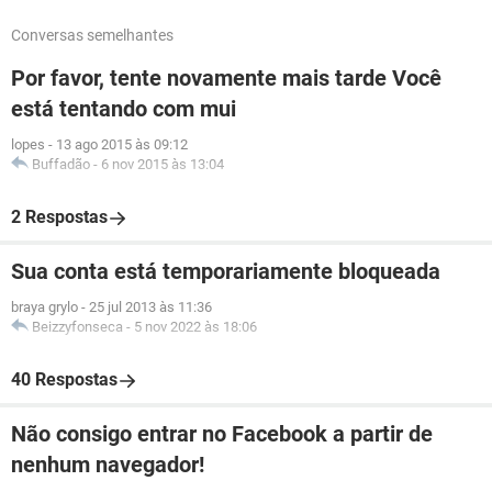
Conversas semelhantes
Por favor, tente novamente mais tarde Você
está tentando com mui
lopes
-
13 ago 2015 às 09:12
Buffadão
-
6 nov 2015 às 13:04
2 Respostas
Sua conta está temporariamente bloqueada
braya grylo
-
25 jul 2013 às 11:36
Beizzyfonseca
-
5 nov 2022 às 18:06
40 Respostas
Não consigo entrar no Facebook a partir de
nenhum navegador!