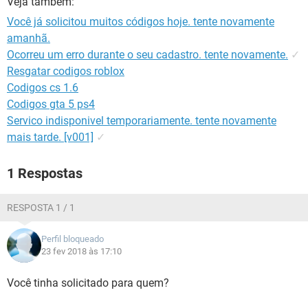
Veja também:
GUIA DE COMPRAS
Você já solicitou muitos códigos hoje. tente novamente
amanhã.
Ocorreu um erro durante o seu cadastro. tente novamente.
✓
Resgatar codigos roblox
Codigos cs 1.6
Codigos gta 5 ps4
Servico indisponivel temporariamente. tente novamente
mais tarde. [v001]
✓
1 Respostas
RESPOSTA 1 / 1
Perfil bloqueado
23 fev 2018 às 17:10
Você tinha solicitado para quem?