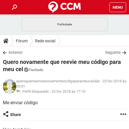
MENU
INÍCIO
JOGOS
WHATSAPP
DICAS
Fórum
Rede social
CELULAR
FACEBOOK
JOGOS
WHATSAPP
DOWNLOADS
Anterior
Seguinte
OUTLOOK
EXCEL
CELULAR
FACEBOOK
Quero novamente que reevie meu código para
INSTAGRAM
JOGOS
GMAIL
WHATSAPP
FÓRUM
OUTLOOK
EXCEL
meu cel
Fechado
GUIA DE COMPRAS
CELULAR
FACEBOOK
INSTAGRAM
JOGOS
GMAIL
WHATSAPP
GLOSSÁRIO
queroquemeenvianovamenteocdigoparameucelular
- 23 fev 2018 às
OUTLOOK
EXCEL
05:51
GUIA DE COMPRAS
CELULAR
FACEBOOK
Perfil bloqueado -
23 fev 2018 às 17:10
INSTAGRAM
JOGOS
GMAIL
WHATSAPP
OUTLOOK
EXCEL
GUIA DE COMPRAS
CELULAR
FACEBOOK
Me enviar código
INSTAGRAM
GMAIL
OUTLOOK
EXCEL
Share
GUIA DE COMPRAS
INSTAGRAM
GMAIL