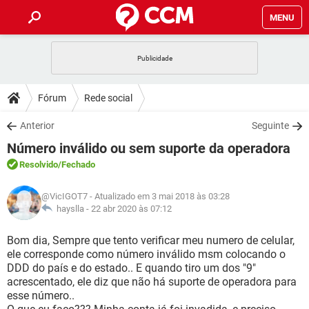
MENU
INÍCIO
JOGOS
WHATSAPP
DICAS
Fórum
Rede social
CELULAR
FACEBOOK
JOGOS
WHATSAPP
DOWNLOADS
Anterior
Seguinte
OUTLOOK
EXCEL
CELULAR
FACEBOOK
Número inválido ou sem suporte da operadora
INSTAGRAM
JOGOS
GMAIL
WHATSAPP
FÓRUM
OUTLOOK
EXCEL
Resolvido
/Fechado
GUIA DE COMPRAS
CELULAR
FACEBOOK
INSTAGRAM
JOGOS
GMAIL
WHATSAPP
GLOSSÁRIO
OUTLOOK
@VicIGOT7
- Atualizado em 3 mai 2018 às 03:28
EXCEL
GUIA DE COMPRAS
CELULAR
FACEBOOK
hayslla -
22 abr 2020 às 07:12
INSTAGRAM
JOGOS
GMAIL
WHATSAPP
OUTLOOK
EXCEL
Bom dia, Sempre que tento verificar meu numero de celular,
GUIA DE COMPRAS
CELULAR
FACEBOOK
ele corresponde como número inválido msm colocando o
INSTAGRAM
GMAIL
DDD do país e do estado.. E quando tiro um dos "9"
OUTLOOK
EXCEL
GUIA DE COMPRAS
acrescentado, ele diz que não há suporte de operadora para
INSTAGRAM
GMAIL
esse número..