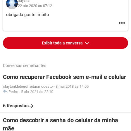
hayslla
22 abr 2020 às 07:12
obrigada gostei muito
Exibir toda a conversa
Conversas semelhantes
Como recuperar Facebook sem e-mail e celular
claytonkleberdfreitasmodestp
-
8 mai 2018 às 14:05
Pedro
-
5 abr 2021 às 22:10
6 Respostas
Como descobrir a senha do celular da minha
mãe