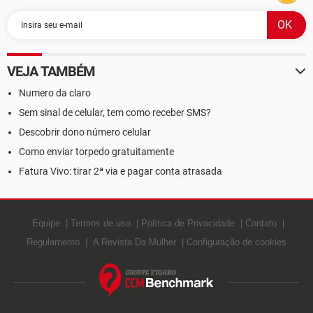
VEJA TAMBÉM
Numero da claro
Sem sinal de celular, tem como receber SMS?
Descobrir dono número celular
Como enviar torpedo gratuitamente
Fatura Vivo: tirar 2ª via e pagar conta atrasada
Equipe
Termos de uso
Política de Privacidade
Contato
Regulamento
A Revista Da Mulher
Configuração de cookies