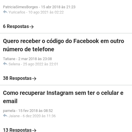
PatriciaSimesBorges
-
15 abr 2018 às 21:23
Yuricarlos
-
10 ago 2021 às 02:22
6 Respostas
Quero receber o código do Facebook em outro
número de telefone
Tatiane
-
2 mar 2018 às 23:08
Selena
-
25 ago 2022 às 22:01
38 Respostas
Como recuperar Instagram sem ter o celular e
email
pamela
-
15 fev 2018 às 08:52
Jaiane
-
6 dez 2020 às 11:36
13 Respostas