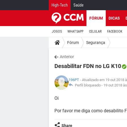
High-Tech
Saúde
FÓRUM
DICAS
JOGOS
WHATSAPP
CELULAR
FACEBOOK
Fórum
Segurança
Anterior
Desabilitar FDN no LG K10
196PT
- Atualizado em 19 out 2018 
Perfil bloqueado -
19 out 2018 às
Oi
Por favor me diga como desabilito 
Share