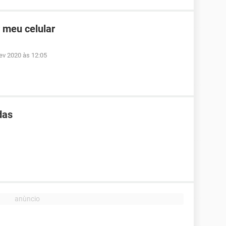
 meu celular
fev 2020 às 12:05
das