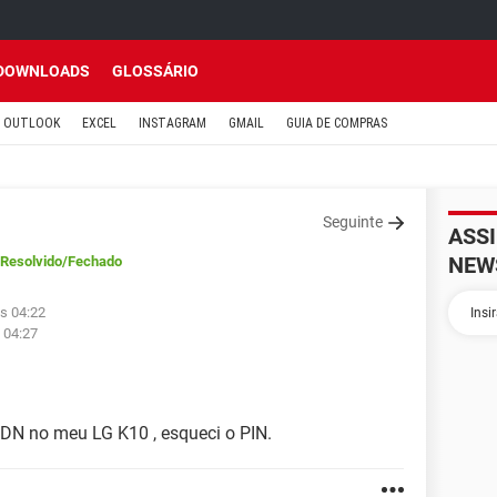
DOWNLOADS
GLOSSÁRIO
OUTLOOK
EXCEL
INSTAGRAM
GMAIL
GUIA DE COMPRAS
Seguinte
ASS
NEW
Resolvido
/Fechado
às 04:22
 04:27
FDN no meu LG K10 , esqueci o PIN.