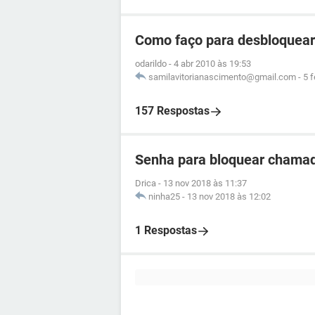
Como faço para desbloquear
odarildo
-
4 abr 2010 às 19:53
samilavitorianascimento@gmail.com
-
5 
157 Respostas
Senha para bloquear chama
Drica
-
13 nov 2018 às 11:37
ninha25
-
13 nov 2018 às 12:02
1 Respostas