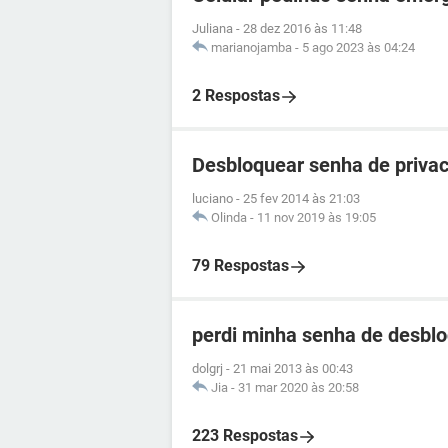
Juliana
-
28 dez 2016 às 11:48
marianojamba
-
5 ago 2023 às 04:24
2 Respostas
Desbloquear senha de privac
luciano
-
25 fev 2014 às 21:03
Olinda
-
11 nov 2019 às 19:05
79 Respostas
perdi minha senha de desblo
dolgrj
-
21 mai 2013 às 00:43
Jia
-
31 mar 2020 às 20:58
223 Respostas