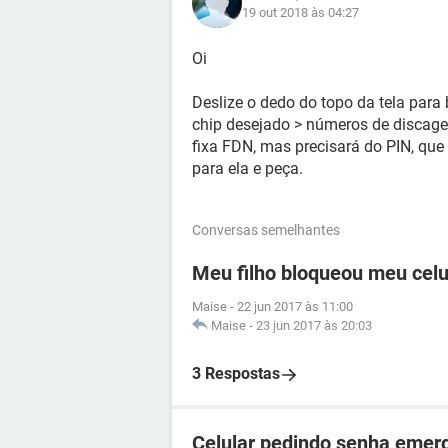
19 out 2018 às 04:27
Oi
Deslize o dedo do topo da tela par
chip desejado > números de discag
fixa FDN, mas precisará do PIN, que
para ela e peça.
Conversas semelhantes
Meu filho bloqueou meu celu
Maise
-
22 jun 2017 às 11:00
Maise
-
23 jun 2017 às 20:03
3 Respostas
Celular pedindo senha emer