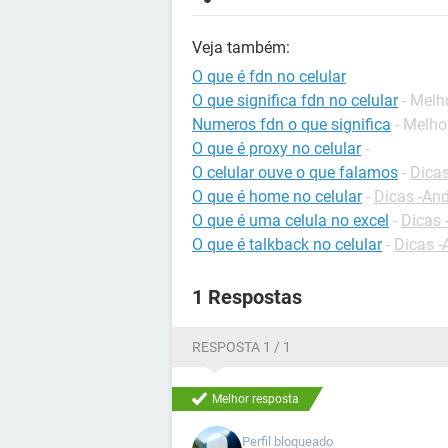
Veja também:
O que é fdn no celular
O que significa fdn no celular
- Melh
Numeros fdn o que significa
- Melho
O que é proxy no celular
-
O celular ouve o que falamos
-
Dicas
O que é home no celular
-
Dicas -And
O que é uma celula no excel
-
Dicas 
O que é talkback no celular
-
Dicas -
1 Respostas
RESPOSTA 1 / 1
Melhor resposta
Perfil bloqueado