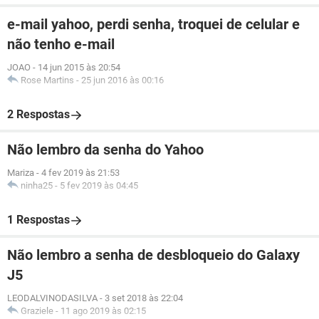
e-mail yahoo, perdi senha, troquei de celular e
não tenho e-mail
JOAO
-
14 jun 2015 às 20:54
Rose Martins
-
25 jun 2016 às 00:16
2 Respostas
Não lembro da senha do Yahoo
Mariza
-
4 fev 2019 às 21:53
ninha25
-
5 fev 2019 às 04:45
1 Respostas
Não lembro a senha de desbloqueio do Galaxy
J5
LEODALVINODASILVA
-
3 set 2018 às 22:04
Graziele
-
11 ago 2019 às 02:15