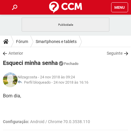
MENU
INÍCIO
JOGOS
WHATSAPP
DICAS
Fórum
Smartphones e tablets
CELULAR
FACEBOOK
JOGOS
WHATSAPP
DOWNLOADS
Anterior
Seguinte
OUTLOOK
EXCEL
CELULAR
FACEBOOK
Esqueci minha senha
INSTAGRAM
JOGOS
GMAIL
WHATSAPP
Fechado
FÓRUM
OUTLOOK
EXCEL
GUIA DE COMPRAS
CELULAR
FACEBOOK
Nilzagcosta
- 24 nov 2018 às 09:24
INSTAGRAM
JOGOS
GMAIL
WHATSAPP
GLOSSÁRIO
Perfil bloqueado -
24 nov 2018 às 16:16
OUTLOOK
EXCEL
GUIA DE COMPRAS
CELULAR
FACEBOOK
INSTAGRAM
JOGOS
GMAIL
WHATSAPP
Bom dia,
OUTLOOK
EXCEL
GUIA DE COMPRAS
CELULAR
FACEBOOK
INSTAGRAM
GMAIL
OUTLOOK
EXCEL
GUIA DE COMPRAS
Configuração:
Android / Chrome 70.0.3538.110
INSTAGRAM
GMAIL