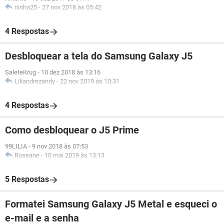
ninha25
-
27 nov 2018 às 05:42
4 Respostas
Desbloquear a tela do Samsung Galaxy J5
SaleteKrug
-
10 dez 2018 às 13:16
Liliandrezandy
-
22 nov 2019 às 10:31
4 Respostas
Como desbloquear o J5 Prime
99LILIA
-
9 nov 2018 às 07:53
Roseane
-
10 mai 2019 às 13:13
5 Respostas
Formatei Samsung Galaxy J5 Metal e esqueci o
e-mail e a senha