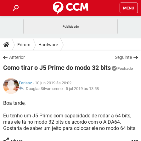
MENU
INÍCIO
JOGOS
WHATSAPP
DICAS
Fórum
Hardware
CELULAR
FACEBOOK
JOGOS
WHATSAPP
DOWNLOADS
Anterior
Seguinte
OUTLOOK
EXCEL
CELULAR
FACEBOOK
Como tirar o J5 Prime do modo 32 bits
INSTAGRAM
JOGOS
GMAIL
WHATSAPP
Fechado
FÓRUM
OUTLOOK
EXCEL
GUIA DE COMPRAS
CELULAR
FACEBOOK
Fariasz
- 10 jun 2019 às 20:02
INSTAGRAM
JOGOS
GMAIL
WHATSAPP
GLOSSÁRIO
DouglasSilvamoreno -
5 jul 2019 às 13:58
OUTLOOK
EXCEL
GUIA DE COMPRAS
CELULAR
FACEBOOK
INSTAGRAM
JOGOS
GMAIL
WHATSAPP
Boa tarde,
OUTLOOK
EXCEL
GUIA DE COMPRAS
CELULAR
FACEBOOK
Eu tenho um J5 Prime com capacidade de rodar a 64 bits,
INSTAGRAM
GMAIL
mas ele tá no modo 32 bits de acordo com o AIDA64.
OUTLOOK
EXCEL
GUIA DE COMPRAS
Gostaria de saber um jeito para colocar ele no modo 64 bits.
INSTAGRAM
GMAIL