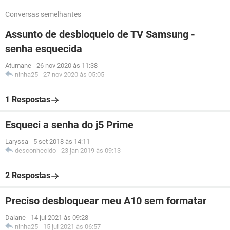
Conversas semelhantes
Assunto de desbloqueio de TV Samsung -
senha esquecida
Atumane
-
26 nov 2020 às 11:38
ninha25
-
27 nov 2020 às 05:05
1 Respostas
Esqueci a senha do j5 Prime
Laryssa
-
5 set 2018 às 14:11
desconhecido
-
23 jan 2019 às 09:13
2 Respostas
Preciso desbloquear meu A10 sem formatar
Daiane
-
14 jul 2021 às 09:28
ninha25
-
15 jul 2021 às 06:57