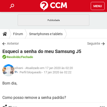
MENU
INÍCIO
JOGOS
WHATSAPP
DICAS
Fórum
Smartphones e tablets
CELULAR
FACEBOOK
JOGOS
WHATSAPP
DOWNLOADS
Anterior
Seguinte
OUTLOOK
EXCEL
CELULAR
FACEBOOK
Esqueci a senha do meu Samsung J5
INSTAGRAM
JOGOS
GMAIL
WHATSAPP
FÓRUM
OUTLOOK
EXCEL
Resolvido
/Fechado
GUIA DE COMPRAS
CELULAR
FACEBOOK
INSTAGRAM
JOGOS
GMAIL
WHATSAPP
GLOSSÁRIO
OUTLOOK
silvani
- Atualizado em 17 jan 2020 às 02:20
EXCEL
GUIA DE COMPRAS
CELULAR
FACEBOOK
Perfil bloqueado -
17 jan 2020 às 02:22
INSTAGRAM
JOGOS
GMAIL
WHATSAPP
OUTLOOK
EXCEL
Bom dia,
GUIA DE COMPRAS
CELULAR
FACEBOOK
INSTAGRAM
GMAIL
OUTLOOK
EXCEL
GUIA DE COMPRAS
Como posso remove a senha padrão?
INSTAGRAM
GMAIL