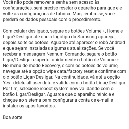
Você não pode remover a senha sem acesso às
configurações, será preciso resetar o aparelho para que ele
volte às configurações de fábrica. Mas, lembre-se, você
perderá os dados pessoais com o procedimento.
Com celular desligado, segure os botões Volume +, Home e
Ligar?Desligar até que o logotipo da Samsung apareça,
depois solte os botões. Aguarde até aparecer o robô Android
e que sejam instaladas algumas atualizações. Se você
receber a mensagem Nenhum Comando, segure o botão
Ligar/Desligar e aperte rapidamente o botão de Volume +.
No menu do modo Recovery, e com os botões de volume,
navegue até a opção wipe data/factory reset e confirme com
o o botão Ligar/Desligar. Na continuidade, vá até a opção
Yes–delete all user data e valide com o botão Ligar/Desligar.
Por fim, selecione reboot system now validando com o
botão Ligar/Desligar. Aguarde que o aparelho reinicie e
chegue ao sistema para configurar a conta de e-mail e
instalar os apps favoritos.
Boa sorte