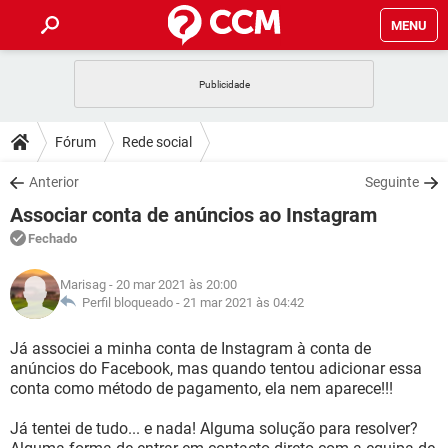
MENU
INÍCIO
JOGOS
WHATSAPP
DICAS
Fórum
Rede social
CELULAR
FACEBOOK
JOGOS
WHATSAPP
DOWNLOADS
Anterior
Seguinte
OUTLOOK
EXCEL
CELULAR
FACEBOOK
Associar conta de anúncios ao Instagram
INSTAGRAM
JOGOS
GMAIL
WHATSAPP
FÓRUM
OUTLOOK
EXCEL
Fechado
GUIA DE COMPRAS
CELULAR
FACEBOOK
INSTAGRAM
JOGOS
GMAIL
WHATSAPP
GLOSSÁRIO
OUTLOOK
Marisag
- 20 mar 2021 às 20:00
EXCEL
GUIA DE COMPRAS
CELULAR
FACEBOOK
Perfil bloqueado -
21 mar 2021 às 04:42
INSTAGRAM
JOGOS
GMAIL
WHATSAPP
OUTLOOK
EXCEL
Já associei a minha conta de Instagram à conta de
GUIA DE COMPRAS
CELULAR
FACEBOOK
anúncios do Facebook, mas quando tentou adicionar essa
INSTAGRAM
GMAIL
conta como método de pagamento, ela nem aparece!!!
OUTLOOK
EXCEL
GUIA DE COMPRAS
INSTAGRAM
GMAIL
Já tentei de tudo... e nada! Alguma solução para resolver?