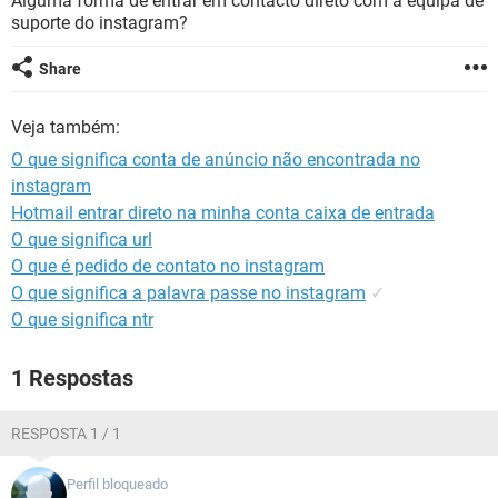
Alguma forma de entrar em contacto direto com a equipa de
GUIA DE COMPRAS
suporte do instagram?
Share
Veja também:
O que significa conta de anúncio não encontrada no
instagram
Hotmail entrar direto na minha conta caixa de entrada
O que significa url
O que é pedido de contato no instagram
O que significa a palavra passe no instagram
✓
O que significa ntr
1 Respostas
RESPOSTA 1 / 1
Perfil bloqueado