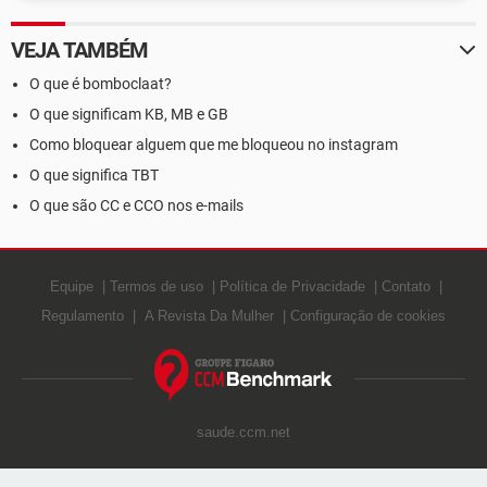
VEJA TAMBÉM
O que é bomboclaat?
O que significam KB, MB e GB
Como bloquear alguem que me bloqueou no instagram
O que significa TBT
O que são CC e CCO nos e-mails
Equipe
Termos de uso
Política de Privacidade
Contato
Regulamento
A Revista Da Mulher
Configuração de cookies
saude.ccm.net