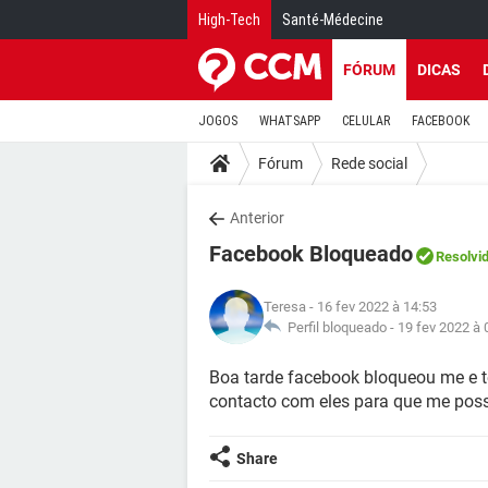
High-Tech
Santé-Médecine
FÓRUM
DICAS
JOGOS
WHATSAPP
CELULAR
FACEBOOK
Fórum
Rede social
Anterior
Facebook Bloqueado
Resolvi
Teresa
- 16 fev 2022 à 14:53
Perfil bloqueado -
19 fev 2022 à 
Boa tarde facebook bloqueou me e 
contacto com eles para que me possa
Share