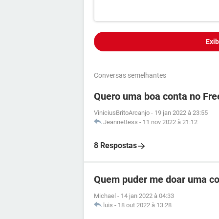
Exib
Conversas semelhantes
Quero uma boa conta no Free
ViniciusBritoArcanjo
-
19 jan 2022 à 23:55
Jeannettess
-
11 nov 2022 à 21:12
8 Respostas
Quem puder me doar uma con
Michael
-
14 jan 2022 à 04:33
luis
-
18 out 2022 à 13:28