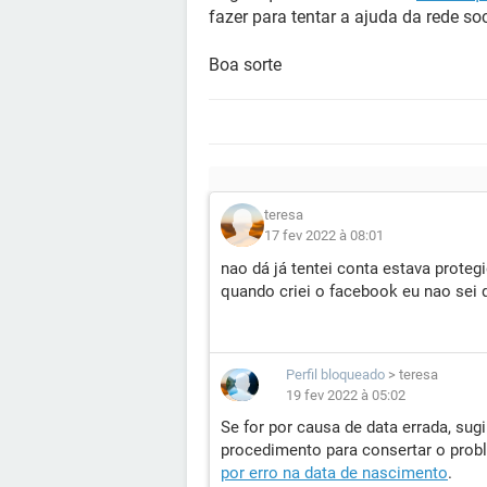
fazer para tentar a ajuda da rede soc
Boa sorte
teresa
17 fev 2022 à 08:01
nao dá já tentei conta estava prote
quando criei o facebook eu nao sei 
Perfil bloqueado
>
teresa
19 fev 2022 à 05:02
Se for por causa de data errada, sugi
procedimento para consertar o prob
por erro na data de nascimento
.