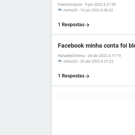
Franciscojose
-
9 jan 2022 à 21:59
ninha25
-
10 jan 2022 à 06:32
1 Respostas
Facebook minha conta foi b
RafaellyCristina
-
24 abr 2022 à 17:19
ninha25
-
25 abr 2022 à 07:23
1 Respostas