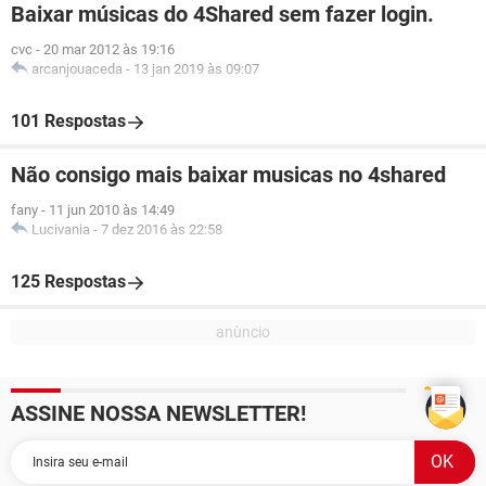
Baixar músicas do 4Shared sem fazer login.
cvc
-
20 mar 2012 às 19:16
arcanjouaceda
-
13 jan 2019 às 09:07
101 Respostas
Não consigo mais baixar musicas no 4shared
fany
-
11 jun 2010 às 14:49
Lucivania
-
7 dez 2016 às 22:58
125 Respostas
ASSINE NOSSA NEWSLETTER!