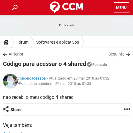
MENU
INÍCIO
JOGOS
WHATSAPP
DICAS
Fórum
Softwares e aplicativos
CELULAR
FACEBOOK
JOGOS
WHATSAPP
DOWNLOADS
Anterior
Seguinte
OUTLOOK
EXCEL
CELULAR
FACEBOOK
Código para acessar o 4 shared
INSTAGRAM
JOGOS
GMAIL
WHATSAPP
Fechado
FÓRUM
OUTLOOK
EXCEL
GUIA DE COMPRAS
CELULAR
FACEBOOK
conceicaoessoa
- Atualizado em 20 mar 2018 às 01:32
INSTAGRAM
JOGOS
GMAIL
WHATSAPP
GLOSSÁRIO
usuário anônimo -
20 mar 2018 às 01:33
OUTLOOK
EXCEL
GUIA DE COMPRAS
CELULAR
FACEBOOK
INSTAGRAM
JOGOS
GMAIL
WHATSAPP
nao recebi o meu codigo 4 shared
OUTLOOK
EXCEL
GUIA DE COMPRAS
CELULAR
FACEBOOK
Share
INSTAGRAM
GMAIL
OUTLOOK
EXCEL
GUIA DE COMPRAS
Veja também:
INSTAGRAM
GMAIL