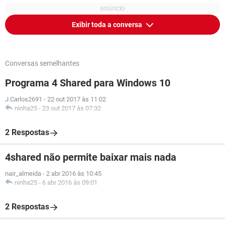
Exibir toda a conversa
Conversas semelhantes
Programa 4 Shared para Windows 10
J.Carlos2691
-
22 out 2017 às 11:02
ninha25
-
23 out 2017 às 07:32
2 Respostas
4shared não permite baixar mais nada
nair_almeida
-
2 abr 2016 às 10:45
ninha25
-
6 abr 2016 às 09:01
2 Respostas