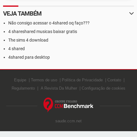
VEJA TAMBÉM
Não consigo acessar o 4shared oq faço???
4 shareshared musicas baixar gratis
The sims 4 download
4 shared
4shared para desktop
Equipe
Termos de uso
Política de Privacidade
Contato
Regulamento
A Revista Da Mulher
Configuração de cookies
saude.ccm.net