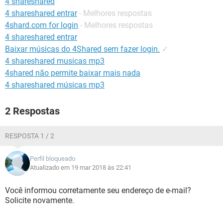
4 shareshared
GUIA DE COMPRAS
4 shareshared entrar
- Melhores respostas
4shard.com for login
- Melhores respostas
4 shareshared entrar
Baixar músicas do 4Shared sem fazer login.
✓
4 shareshared musicas mp3
4shared não permite baixar mais nada
4 shareshared músicas mp3
2 Respostas
RESPOSTA 1 / 2
Perfil bloqueado
Atualizado em 19 mar 2018 às 22:41
Você informou corretamente seu endereço de e-mail?
Solicite novamente.