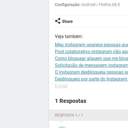
Configuração:
Android / Firefox 68.0
Share
Veja também:
Meu instagram aparece pessoas que
Post colaborativo instagram não ap
Como bloquear alguem que me bloq
Solicitação de mensagem instagram
O instagram desbloqueia pessoas s
Desbloqueio por parte do Instagra
E-mail
1 Respostas
RESPOSTA 1 / 1