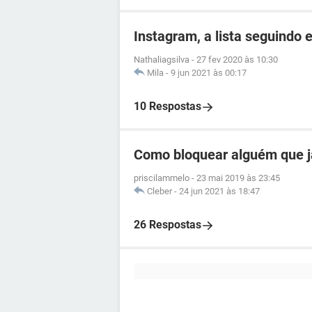
Instagram, a lista seguindo 
Nathaliagsilva
-
27 fev 2020 às 10:30
Mila
-
9 jun 2021 às 00:17
10 Respostas
Como bloquear alguém que j
priscilammelo
-
23 mai 2019 às 23:45
Cleber
-
24 jun 2021 às 18:47
26 Respostas