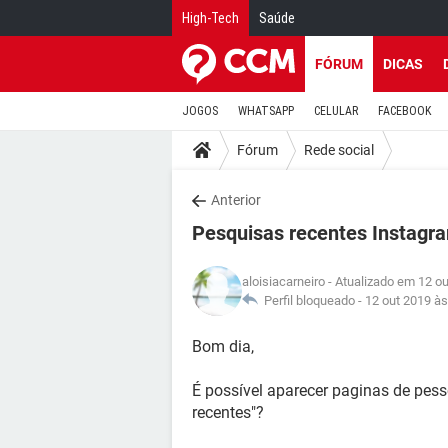
High-Tech
Saúde
FÓRUM
DICAS
JOGOS
WHATSAPP
CELULAR
FACEBOOK
Fórum
Rede social
Anterior
Pesquisas recentes Instagr
aloisiacarneiro
- Atualizado em 12 ou
Perfil bloqueado -
12 out 2019 às
Bom dia,
É possível aparecer paginas de pes
recentes"?