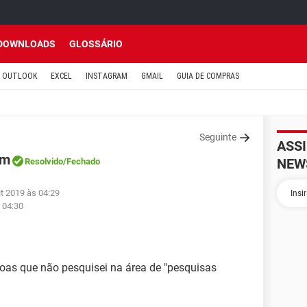
DOWNLOADS
GLOSSÁRIO
OUTLOOK
EXCEL
INSTAGRAM
GMAIL
GUIA DE COMPRAS
Seguinte
ASS
am
NEW
Resolvido
/Fechado
t 2019 às 04:29
 04:30
soas que não pesquisei na área de "pesquisas