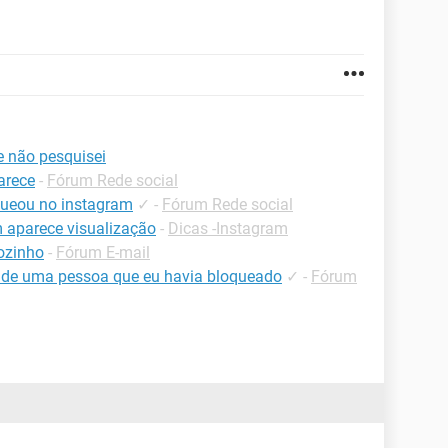
 não pesquisei
arece
-
Fórum Rede social
ueou no instagram
✓
-
Fórum Rede social
 aparece visualização
-
Dicas -Instagram
ozinho
-
Fórum E-mail
m de uma pessoa que eu havia bloqueado
✓
-
Fórum